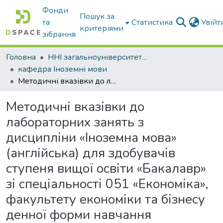
Фонди
Пошук за
та
Статистика
Увій
критеріями
зібрання
Головна
ННІ загальноуніверситетської підготовки
кафедра Іноземні мови
Методичні вказівки до лабораторних занять з дисципліни «Іноземна мова» (англійська) для здобувачів ступеня вищої освіти «Бакалавр» зі спеціальності 051 «Економіка», факультету економіки та бізнесу денної форми навчання
Методичні вказівки до
лабораторних занять з
дисципліни «Іноземна мова»
(англійська) для здобувачів
ступеня вищої освіти «Бакалавр»
зі спеціальності 051 «Економіка»,
факультету економіки та бізнесу
денної форми навчання