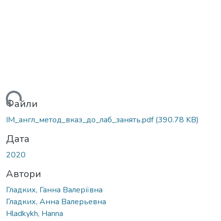
ажиться...
Файли
ІМ_англ_метод_вказ_до_лаб_занять.pdf
(390.78 KB)
Дата
2020
Автори
Гладких, Ганна Валеріївна
Гладких, Анна Валерьевна
Hladkykh, Hanna