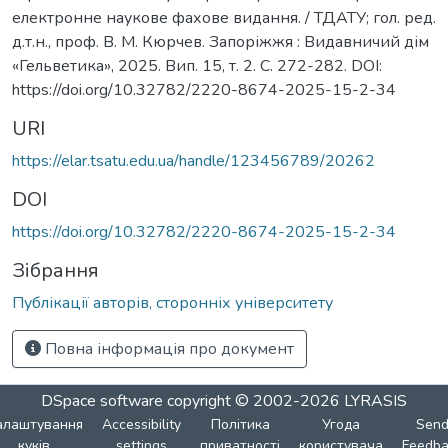
електронне наукове фахове видання. / ТДАТУ; гол. ред.
д.т.н., проф. В. М. Кюрчев. Запоріжжя : Видавничий дім
«Гельветика», 2025. Вип. 15, т. 2. С. 272-282. DOI:
https://doi.org/10.32782/2220-8674-2025-15-2-34
URI
https://elar.tsatu.edu.ua/handle/123456789/20262
DOI
https://doi.org/10.32782/2220-8674-2025-15-2-34
Зібрання
Публікації авторів, сторонніх університету
Повна інформація про документ
DSpace software
copyright © 2002-2026
LYRASIS
алаштування
Accessibility
Політика
Угода
Sen
куків
settings
приватності
користувача
Feedba