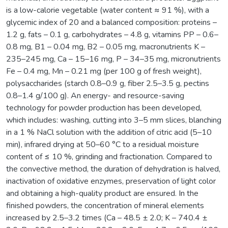
is a low-calorie vegetable (water content ≈ 91 %), with a
glycemic index of 20 and a balanced composition: proteins –
1.2 g, fats – 0.1 g, carbohydrates – 4.8 g, vitamins PP – 0.6–
0.8 mg, B1 – 0.04 mg, B2 – 0.05 mg, macronutrients K –
235–245 mg, Ca – 15–16 mg, P – 34–35 mg, micronutrients
Fe – 0.4 mg, Mn – 0.21 mg (per 100 g of fresh weight),
polysaccharides (starch 0.8–0.9 g, fiber 2.5–3.5 g, pectins
0.8–1.4 g/100 g). An energy- and resource-saving
technology for powder production has been developed,
which includes: washing, cutting into 3–5 mm slices, blanching
in a 1 % NaCl solution with the addition of citric acid (5–10
min), infrared drying at 50–60 °C to a residual moisture
content of ≤ 10 %, grinding and fractionation. Compared to
the convective method, the duration of dehydration is halved,
inactivation of oxidative enzymes, preservation of light color
and obtaining a high-quality product are ensured. In the
finished powders, the concentration of mineral elements
increased by 2.5–3.2 times (Ca – 48.5 ± 2.0; K – 740.4 ±