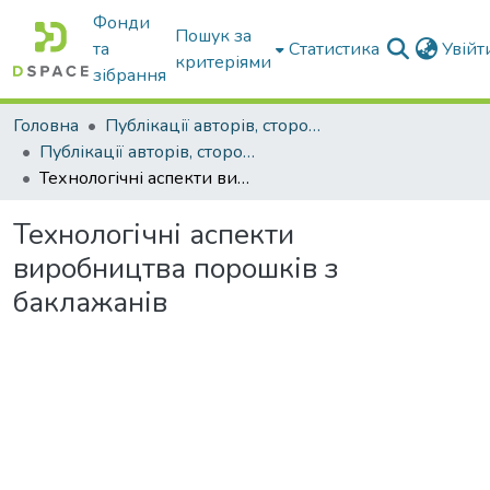
Фонди
Пошук за
та
Статистика
Увій
критеріями
зібрання
Головна
Публікації авторів, сторонніх університету
Публікації авторів, сторонніх університету
Технологічні аспекти виробництва порошків з баклажанів
Технологічні аспекти
виробництва порошків з
баклажанів