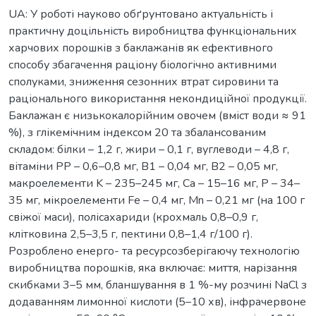
UA: У роботі науково обґрунтовано актуальність і
практичну доцільність виробництва функціональних
харчових порошків з баклажанів як ефективного
способу збагачення раціону біологічно активними
сполуками, зниження сезонних втрат сировини та
раціонального використання некондиційної продукції.
Баклажан є низькокалорійним овочем (вміст води ≈ 91
%), з глікемічним індексом 20 та збалансованим
складом: білки – 1,2 г, жири – 0,1 г, вуглеводи – 4,8 г,
вітаміни РР – 0,6–0,8 мг, В1 – 0,04 мг, В2 – 0,05 мг,
макроелементи K – 235–245 мг, Ca – 15–16 мг, P – 34–
35 мг, мікроелементи Fe – 0,4 мг, Mn – 0,21 мг (на 100 г
свіжої маси), полісахариди (крохмаль 0,8–0,9 г,
клітковина 2,5–3,5 г, пектини 0,8–1,4 г/100 г).
Розроблено енерго- та ресурсозберігаючу технологію
виробництва порошків, яка включає: миття, нарізання
скибками 3–5 мм, бланшування в 1 %-му розчині NaCl з
додаванням лимонної кислоти (5–10 хв), інфрачервоне