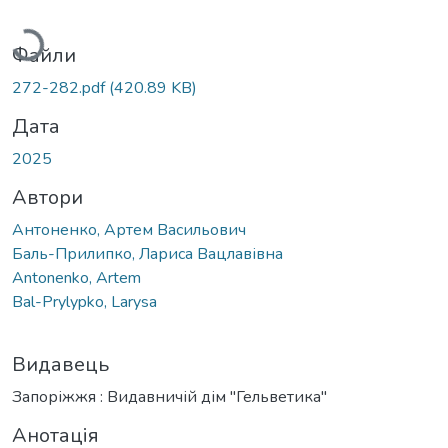
Вантажиться...
Файли
272-282.pdf
(420.89 KB)
Дата
2025
Автори
Антоненко, Артем Васильович
Баль-Прилипко, Лариса Вацлавівна
Antonenko, Artem
Bal-Prylypko, Larysa
Видавець
Запоріжжя : Видавничій дім "Гельветика"
Анотація