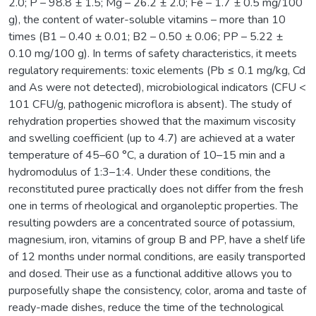
2.0; P – 98.8 ± 1.5; Mg – 26.2 ± 2.0; Fe – 1.7 ± 0.5 mg/100
g), the content of water-soluble vitamins – more than 10
times (B1 – 0.40 ± 0.01; B2 – 0.50 ± 0.06; PP – 5.22 ±
0.10 mg/100 g). In terms of safety characteristics, it meets
regulatory requirements: toxic elements (Pb ≤ 0.1 mg/kg, Cd
and As were not detected), microbiological indicators (CFU <
101 CFU/g, pathogenic microflora is absent). The study of
rehydration properties showed that the maximum viscosity
and swelling coefficient (up to 4.7) are achieved at a water
temperature of 45–60 °C, a duration of 10–15 min and a
hydromodulus of 1:3–1:4. Under these conditions, the
reconstituted puree practically does not differ from the fresh
one in terms of rheological and organoleptic properties. The
resulting powders are a concentrated source of potassium,
magnesium, iron, vitamins of group B and PP, have a shelf life
of 12 months under normal conditions, are easily transported
and dosed. Their use as a functional additive allows you to
purposefully shape the consistency, color, aroma and taste of
ready-made dishes, reduce the time of the technological