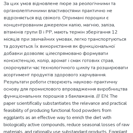
За цих умов відновлене пюре за реологічними та
органолептичними властивостями практично не
відрізняється від свіжого. Отримані порошки є
концентрованим джерелом калію, магнію, заліза,
вітамінів групи В і РР, мають термін зберігання 12
місяців при звичайних умовах, легко транспортуються
та дозуються. Їх використання як функціональної
добавки дозволяє цілеспрямовано формувати
консистенцію, колір, аромат і смак готових страв,
скорочувати час технологічного циклу та розширювати
асортимент продуктів здорового харчування.
Результати роботи створюють науково-практичну
основу для промислового впровадження виробництва
функціональних порошків з баклажанів. /// EN: The
paper scientifically substantiates the relevance and practical
feasibility of producing functional food powders from
eggplants as an effective way to enrich the diet with
biologically active compounds, reduce seasonal losses of raw
materials, and rationally use substandard products. Eggplant