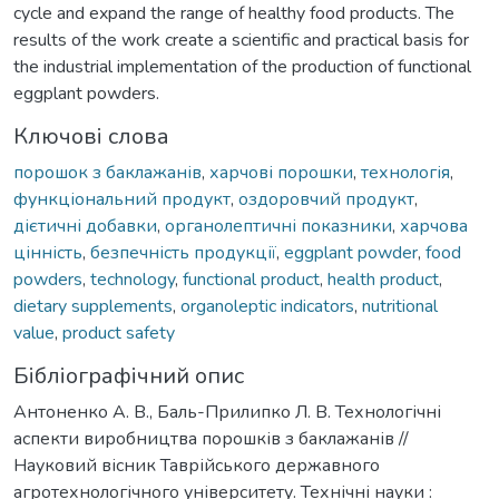
cycle and expand the range of healthy food products. The
results of the work create a scientific and practical basis for
the industrial implementation of the production of functional
eggplant powders.
Ключові слова
порошок з баклажанів
,
харчові порошки
,
технологія
,
функціональний продукт
,
оздоровчий продукт
,
дієтичні добавки
,
органолептичні показники
,
харчова
цінність
,
безпечність продукції
,
eggplant powder
,
food
powders
,
technology
,
functional product
,
health product
,
dietary supplements
,
organoleptic indicators
,
nutritional
value
,
product safety
Бібліографічний опис
Антоненко А. В., Баль-Прилипко Л. В. Технологічні
аспекти виробництва порошків з баклажанів //
Науковий вісник Таврійського державного
агротехнологічного університету. Технічні науки :