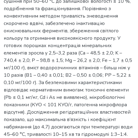
сушіння при 50–60 °C до залишкової вологості ≤ 10 %,
подрібнення та фракціонування. Порівняно з
конвективним методом тривалість зневоднення
скорочено вдвічі, забезпечено інактивацію
окиснювальних ферментів, збереження світлого
кольору та отримання високоякісного продукту. У
готових порошках концентрація мінеральних
елементів зросла у 2,5–3,2 раза (Ca – 48,5 ± 2,0; K –
740,4 ± 2,0; P – 98,8 ± 1,5; Mg – 26,2 ± 2,0; Fe – 1,7 ± 0,5
мг/100 г), вміст водорозчинних вітамінів – більш ніж у
10 разів (В1 – 0,40 ± 0,01; В2 – 0,50 ± 0,06; РР – 5,22 ±
0,10 мг/100 г). За безпековими характеристиками
відповідає нормативним вимогам: токсичні елементи
(Pb ≤ 0,1 мг/кг, Cd і As не виявлено), мікробіологічні
показники (КУО < 101 КУО/г, патогенна мікрофлора
відсутня). Дослідження регідратаційних властивостей
показало, що максимальна в’язкість і коефіцієнт
набрякання (до 4,7) досягаються при температурі води
45–60 °C, тривалості 10–15 хв та гідромодулі 1:3–1:4.