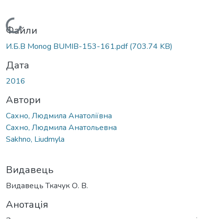
Вантажиться...
Файли
И.Б.В Мonog BUMIB-153-161.pdf
(703.74 KB)
Дата
2016
Автори
Сахно, Людмила Анатоліївна
Сахно, Людмила Анатольевна
Sakhno, Liudmyla
Видавець
Видавець Ткачук О. В.
Анотація