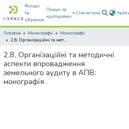
Фонди
Пошук за
та
Статистика
Увій
критеріями
зібрання
Головна
Монографії
Монографії
2.8. Організаційні та методичні аспекти впровадження земельного аудиту в АПВ: монографія
2.8. Організаційні та методичні
аспекти впровадження
земельного аудиту в АПВ:
монографія