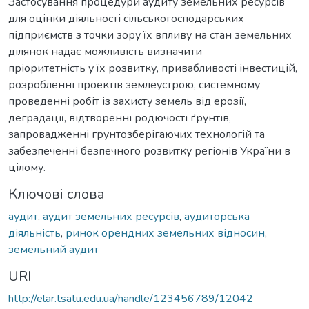
Застосування процедури аудиту земельних ресурсів
для оцінки діяльності сільськогосподарських
підприємств з точки зору їх впливу на стан земельних
ділянок надає можливість визначити
пріоритетність у їх розвитку, привабливості інвестицій,
розробленні проектів землеустрою, системному
проведенні робіт із захисту земель від ерозії,
деградації, відтворенні родючості ґрунтів,
запровадженні грунтозберігаючих технологій та
забезпеченні безпечного розвитку регіонів України в
цілому.
Ключові слова
аудит
,
аудит земельних ресурсів
,
аудиторська
діяльність
,
ринок орендних земельних відносин
,
земельний аудит
URI
http://elar.tsatu.edu.ua/handle/123456789/12042