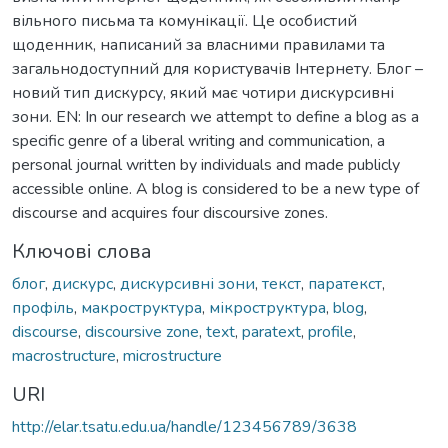
вільного письма та комунікації. Це особистий
щоденник, написаний за власними правилами та
загальнодоступний для користувачів Інтернету. Блог –
новий тип дискурсу, який має чотири дискурсивні
зони. EN: In our research we attempt to define a blog as a
specific genre of a liberal writing and communication, a
personal journal written by individuals and made publicly
accessible online. A blog is considered to be a new type of
discourse and acquires four discoursive zones.
Ключові слова
блог
,
дискурс
,
дискурсивні зони
,
текст
,
паратекст
,
профіль
,
макроструктура
,
мікроструктура
,
blog
,
discourse
,
discoursive zone
,
text
,
paratext
,
profile
,
macrostructure
,
microstructure
URI
http://elar.tsatu.edu.ua/handle/123456789/3638