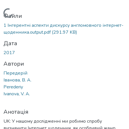
Вантажиться...
Файли
1 Інгерентні аспекти дискурсу англомовного інтернет-
щоденника.output.pdf
(291.97 KB)
Дата
2017
Автори
Передерій
Іванова, В. А.
Рerederiy
Ivanova, V. A.
Анотація
UK: У нашому дослідженні ми робимо спробу
визначити Інтернет щоденник, як особливий жанр