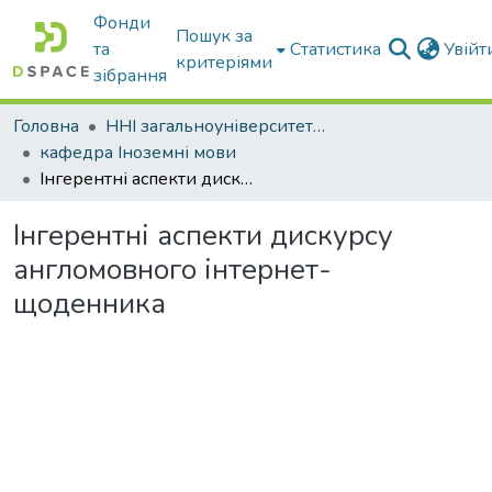
Фонди
Пошук за
та
Статистика
Увій
критеріями
зібрання
Головна
ННІ загальноуніверситетської підготовки
кафедра Іноземні мови
Інгерентні аспекти дискурсу англомовного інтернет-щоденника
Інгерентні аспекти дискурсу
англомовного інтернет-
щоденника