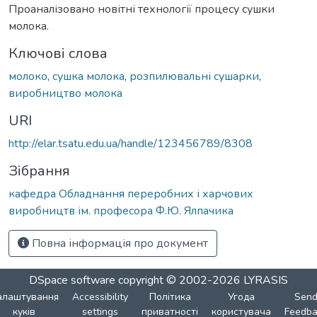
Проаналізовано новітні технології процесу сушки
молока.
Ключові слова
молоко
,
сушка молока
,
розпилювальні сушарки
,
виробництво молока
URI
http://elar.tsatu.edu.ua/handle/123456789/8308
Зібрання
кафедра Обладнання переробних і харчових
виробництв ім. професора Ф.Ю. Ялпачика
Повна інформація про документ
DSpace software
copyright © 2002-2026
LYRASIS
алаштування
Accessibility
Політика
Угода
Sen
куків
settings
приватності
користувача
Feedba