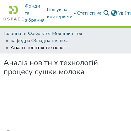
Фонди
Пошук за
та
Статистика
Увій
критеріями
зібрання
Головна
Факультет Механіко-технологічний
кафедра Обладнання переробних і харчових виробництв ім. професора Ф.Ю. Ялпачика
Аналіз новітніх технологій процесу сушки молока
Аналіз новітніх технологій
процесу сушки молока