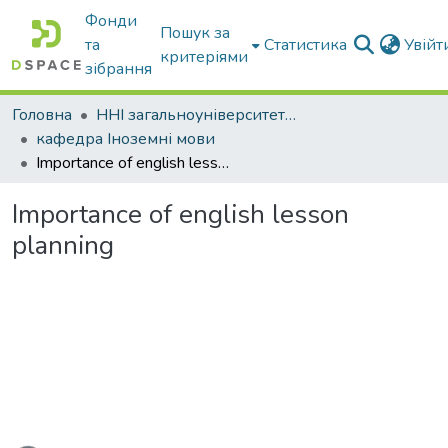
Фонди
Пошук за
та
Статистика
Увій
критеріями
зібрання
Головна
ННІ загальноуніверситетської підготовки
кафедра Іноземні мови
Importance of english lesson planning
Importance of english lesson
planning