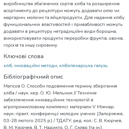
виробництва збагачених сортів хліба та розширення
асортименту до рецептури можуть додавати олію чи
маргарин, молочні та яйцепродукти. Для надання хлібу
функціональних властивостей і привабливості можуть
додавати в рецептуру нетрадиційні види борошна,
використовувати продукти переробки фруктів, овочів,
горіхів та іншу сировину.
Ключові слова
хліб
,
інноваційні методи
,
хлібопекарська галузь
Бібліографічний опис
Матісов О. Способи подовження терміну зберігання
хліба / наук. кер. О. Ю. Мельник // Технічне
забезпечення інноваційних технологій в
агропромисловому комплексі: матеріали V Міжнар.
наук.-практ. конференції молодих учених (Запоріжжя,
03-28 лютого 2025 р.) / ТДАТУ; ред. кол.: С. В. Кюрчев,
В. М. Кюрчев, В. Т. Надикто, О. Г. Скляр [та ін.].