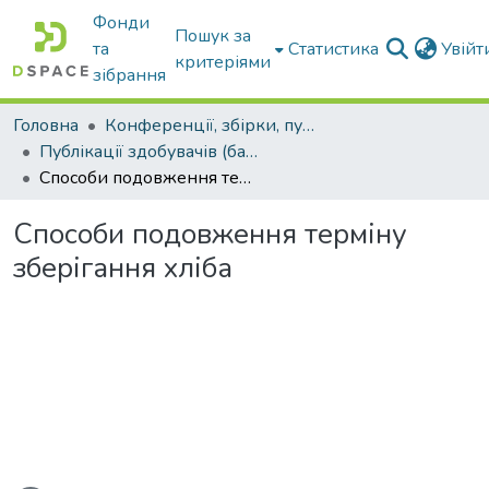
Фонди
Пошук за
та
Статистика
Увій
критеріями
зібрання
Головна
Конференції, збірки, публікації молодих вчених і здобувачів : магістрів, бакалаврів, аспірантів.
Публікації здобувачів (бакалаврів. магістрів, аспірантів)
Способи подовження терміну зберігання хліба
Способи подовження терміну
зберігання хліба