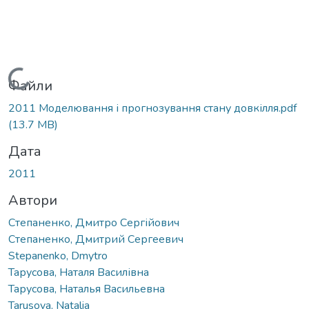
Вантажиться...
Файли
2011 Моделювання і прогнозування стану довкілля.pdf
(13.7 MB)
Дата
2011
Автори
Степаненко, Дмитро Сергійович
Степаненко, Дмитрий Сергеевич
Stepanenko, Dmytro
Тарусова, Наталя Василівна
Тарусова, Наталья Васильевна
Tarusova, Natalia