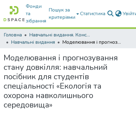
Фонди
Пошук за
та
Статистика
Увій
критеріями
зібрання
Головна
Навчальні видання. Конспекти лекцій
Навчальні видання
Моделювання і прогнозування стану довкілля: навчальний посібник для студентів спеціальності «Екологія та охорона навколишнього середовища»
Моделювання і прогнозування
стану довкілля: навчальний
посібник для студентів
спеціальності «Екологія та
охорона навколишнього
середовища»