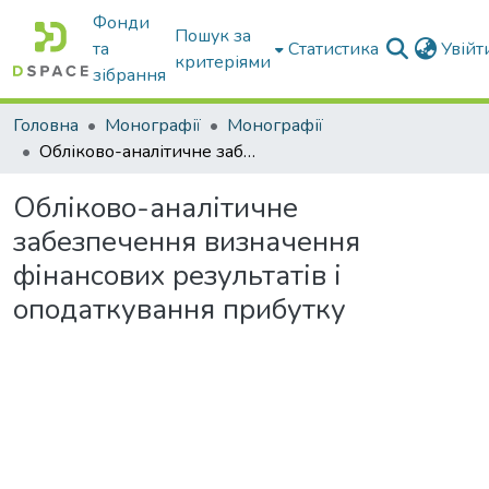
Фонди
Пошук за
та
Статистика
Увій
критеріями
зібрання
Головна
Монографії
Монографії
Обліково-аналітичне забезпечення визначення фінансових результатів і оподаткування прибутку
Обліково-аналітичне
забезпечення визначення
фінансових результатів і
оподаткування прибутку