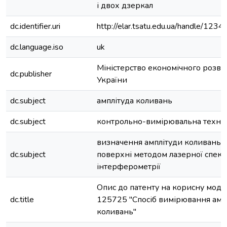
і двох дзеркал
dc.identifier.uri
http://elar.tsatu.edu.ua/handle/12
dc.language.iso
uk
Міністерство економічного розвитк
dc.publisher
України
dc.subject
амплітуда коливань
dc.subject
контрольно-вимірювальна техні
визначення амплітуди коливань 
dc.subject
поверхні методом лазерної спекл
інтерферометрії
Опис до патенту на корисну мод
dc.title
125725 "Спосіб вимірювання амп
коливань"