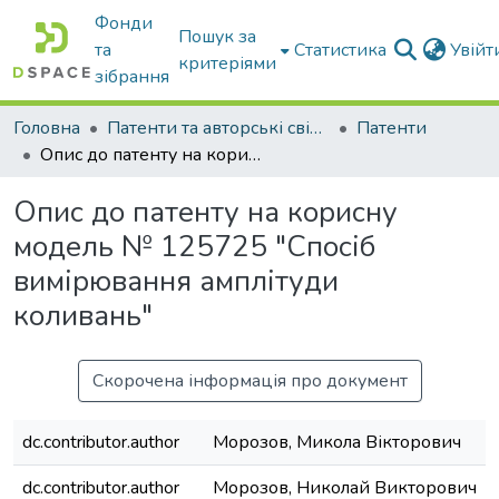
Фонди
Пошук за
та
Статистика
Увій
критеріями
зібрання
Головна
Патенти та авторські свідоцтва
Патенти
Опис до патенту на корисну модель № 125725 "Спосіб вимірювання амплітуди коливань"
Опис до патенту на корисну
модель № 125725 "Спосіб
вимірювання амплітуди
коливань"
Скорочена інформація про документ
dc.contributor.author
Морозов, Микола Вікторович
dc.contributor.author
Морозов, Николай Викторович