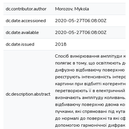
dc.contributor.author
Morozov, Mykola
dc.date.accessioned
2020-05-27T06:08:00Z
dc.date.available
2020-05-27T06:08:00Z
dc.date.issued
2018
Спосіб вимірювання амплітуди к
полягає в тому, що освітлюють до
дифузно відбиваючу поверхню об
реєструють інтенсивність інтерф
картини при відбитті когерентног
перетворюють її в електричний с
dc.description.abstract
визначають амплітуду коливань. 
відбиваючу поверхню двома ког
пучками, які спрямовані під кутам
до нормалі до поверхні та які сф
допомогою гармонічної дифракці