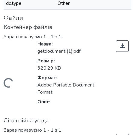
dc.type
Other
Файли
Контейнер файлів
Зараз показуємо
1 - 1 з 1
Назва:
getdocument (1).pdf
Розмір:
320.29 KB
Формат:
Вантажиться...
Adobe Portable Document
Format
Опис:
Ліцензійна угода
Зараз показуємо
1 - 1 з 1