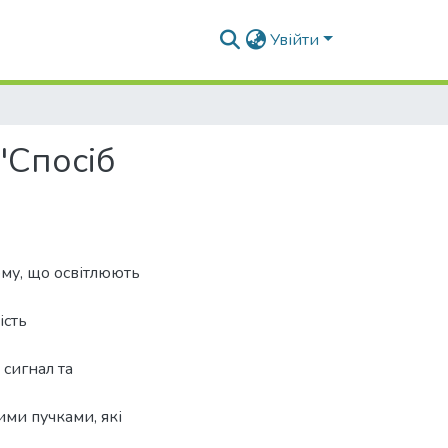
Увійти
"Спосіб
ому, що освітлюють
ість
 сигнал та
ми пучками, які