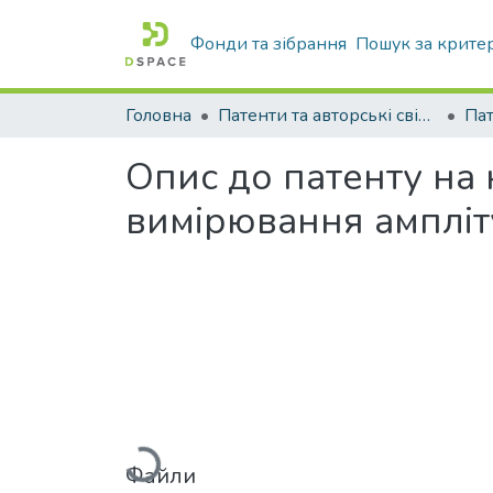
Фонди та зібрання
Пошук за крите
Головна
Патенти та авторські свідоцтва
Па
Опис до патенту на
вимірювання ампліт
Вантажиться...
Файли