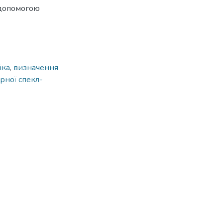
а допомогою
іка
,
визначення
рної спекл-