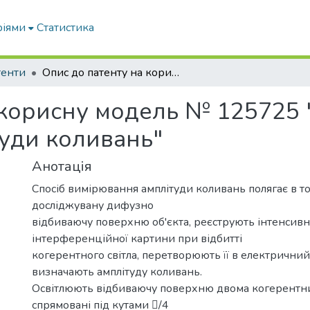
ріями
Статистика
тенти
Опис до патенту на корисну модель № 125725 "Спосіб вимірювання амплітуди коливань"
 корисну модель № 125725 
уди коливань"
Анотація
Спосіб вимірювання амплітуди коливань полягає в т
досліджувану дифузно
відбиваючу поверхню об'єкта, реєструють інтенсивн
інтерференційної картини при відбитті
когерентного світла, перетворюють її в електричний
визначають амплітуду коливань.
Освітлюють відбиваючу поверхню двома когерентни
спрямовані під кутами /4