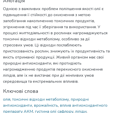
Анотація
Однією з важливих проблем поліпшення якості олії є
підвищення її стійкості до окиснення з метою
запобігання накопиченню токсичних продуктів,
згіркнення під час її зберігання та використання. У
процесі життєдіяльності в рослинах нагромаджуються
токсичні відходи метаболізму, особливо за дії
стресових умов. Ці відходи послаблюють
пристосованість рослин, знижують їх продуктивність та
якість отриманої продукції. Живий організм має свої
природні антиоксиданти, які протидіють
нагромадженню продуктів перекисного окиснення
ліпідів, але їх не вистачає при дії мінливих умов
середовища та екстремальних впливів.
Ключові слова
олія
,
токсичні відходи метаболізму
,
природні
антиоксиданти
,
врожайність
,
вплив антиоксидантного
препарату АКМ
,
густина олії сафлору
,
ліпіди
,