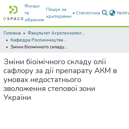
Фонди
Пошук за
та
Статистика
Увій
критеріями
зібрання
Головна
Факультет Агротехнологій та екології
Кафедра Рослинництва та садівництва ім. професора В.В. Калитки
Зміни біоімічного складу олії сафлору за дії препарату АКМ в умоваx недостатнього зволоження степової зони України
Зміни біоімічного складу олії
сафлору за дії препарату АКМ в
умоваx недостатнього
зволоження степової зони
України