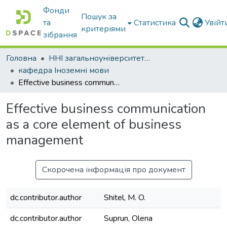
Фонди
Пошук за
та
Статистика
Увій
критеріями
зібрання
Головна
ННІ загальноуніверситетської підготовки
кафедра Іноземні мови
Effective business communication as a core element of business management
Effective business communication
as a core element of business
management
Скорочена інформація про документ
dc.contributor.author
Shitel, M. O.
dc.contributor.author
Suprun, Olena