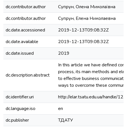
dc.contributor.author
Супрун, Олена Миколаївна
dc.contributor.author
Супрун, Елена Николаевна
dc.date.accessioned
2019-12-13T09:08:32Z
dc.date.available
2019-12-13T09:08:32Z
dc.date.issued
2019
In this article we have defined co
process, its main methods and elem
dc.description.abstract
to effective business communicatio
ways to overcome these communicat
dc.identifier.uri
http://elar.tsatu.edu.ua/handle/
dc.language.iso
en
dc.publisher
ТДАТУ