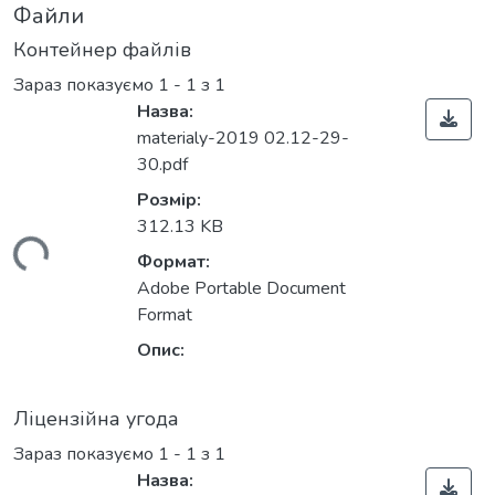
Файли
Контейнер файлів
Зараз показуємо
1 - 1 з 1
Назва:
materialy-2019 02.12-29-
30.pdf
Розмір:
312.13 KB
ться...
Формат:
Adobe Portable Document
Format
Опис:
Ліцензійна угода
Зараз показуємо
1 - 1 з 1
Назва: