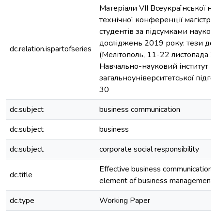
Матеріали VII Всеукраїнської н
технічної конференції магістран
студентів за підсумками науков
досліджень 2019 року: тези до
dc.relation.ispartofseries
(Мелітополь, 11-22 листопада 20
Навчально-науковий інститут
загальноуніверситетської підгот
30
dc.subject
business communication
dc.subject
business
dc.subject
corporate social responsibility
Effective business communication a
dc.title
element of business management
dc.type
Working Paper