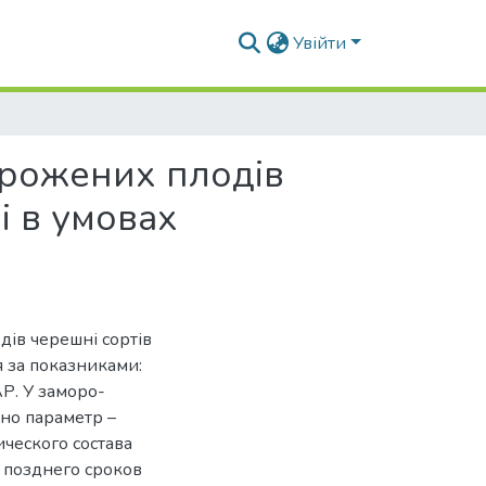
Увійти
морожених плодів
і в умовах
дів черешні сортів
я за показниками:
АР. У заморо-
ено параметр –
ческого состава
 позднего сроков