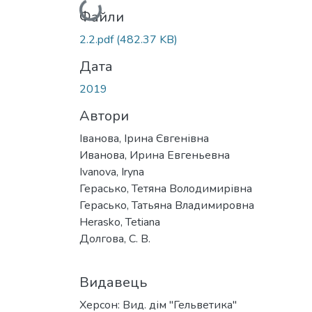
Вантажиться...
Файли
2.2.pdf
(482.37 KB)
Дата
2019
Автори
Іванова, Ірина Євгенівна
Иванова, Ирина Евгеньевна
Ivanova, Iryna
Герасько, Тетяна Володимирівна
Герасько, Татьяна Владимировна
Herasko, Tetiana
Долгова, С. В.
Видавець
Херсон: Вид. дім "Гельветика"