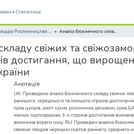
ріями
Статистика
Кафедра Рослинництва та садівництва ім. професора В.В. Калитки
Аналіз біохімічного складу свіжих та свіжозаморожених плодів черешні трьох строків достигання, що вирощені в умовах Південного Степу України
 складу свіжих та свіжоза
ів достигання, що вирощен
країни
Анотація
UK: Проведено аналіз біохімічного складу свіжих пло
раннього, середнього та пізнього строків достиганн
сума цукрів, уміст сухих розчинних речовин, сума Б
жених сортозразках 3-х строків достигання визнач
величина втрати соку. RU: Проведен анализ биохими
свежих плодов черешни сортов раннего, среднего и