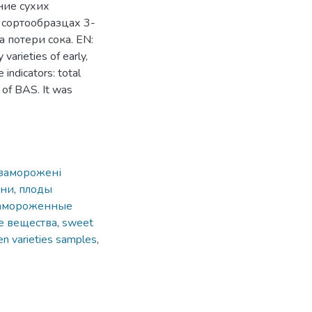
ние сухих
 сортообразцах 3-
 потери сока. EN:
varieties of early,
 indicators: total
 of BAS. It was
заморожені
ини
,
плоды
амороженные
е вещества
,
sweet
en varieties samples
,