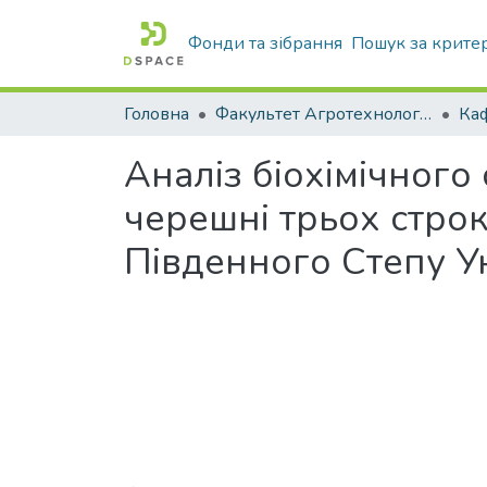
Фонди та зібрання
Пошук за крите
Головна
Факультет Агротехнологій та екології
Аналіз біохімічного
черешні трьох строк
Південного Степу У