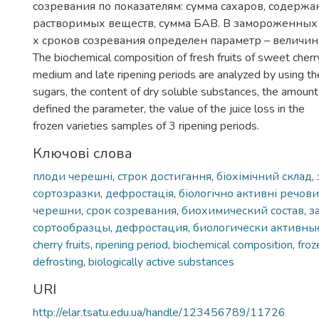
созревания по показателям: сумма сахаров, содержа
растворимых веществ, сумма БАВ. В замороженных
х сроков созревания определен параметр – величина
The biochemical composition of fresh fruits of sweet cherry 
medium and late ripening periods are analyzed by using the
sugars, the content of dry soluble substances, the amount
defined the parameter, the value of the juice loss in the
frozen varieties samples of 3 ripening periods.
Ключові слова
плоди черешні
,
строк достигання
,
біохімічний склад
,
сортозразки
,
дефростація
,
біологічно активні речов
черешни
,
срок созревания
,
биохимический состав
,
з
сортообразцы
,
дефростация
,
биологически активны
cherry fruits
,
ripening period
,
biochemical composition
,
froz
defrosting
,
biologically active substances
URI
http://elar.tsatu.edu.ua/handle/123456789/11726