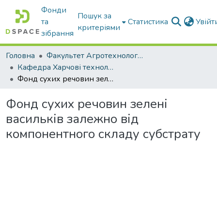
Фонди
Пошук за
та
Статистика
Увій
критеріями
зібрання
Головна
Факультет Агротехнологій та екології
Кафедра Харчові технологіі та готельно-ресторанна справа
Фонд сухих речовин зелені васильків залежно від компонентного складу субстрату
Фонд сухих речовин зелені
васильків залежно від
компонентного складу субстрату