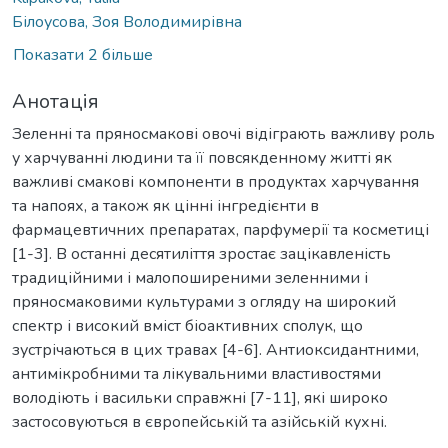
Білоусова, Зоя Володимирівна
Показати 2 більше
Анотація
Зеленні та пряносмакові овочі відіграють важливу роль
у харчуванні людини та її повсякденному житті як
важливі смакові компоненти в продуктах харчування
та напоях, а також як цінні інгредієнти в
фармацевтичних препаратах, парфумерії та косметиці
[1-3]. В останні десятиліття зростає зацікавленість
традиційними і малопоширеними зеленними і
пряносмаковими культурами з огляду на широкий
спектр і високий вміст біоактивних сполук, що
зустрічаються в цих травах [4-6]. Антиоксидантними,
антимікробними та лікувальними властивостями
володіють і васильки справжні [7-11], які широко
застосовуються в європейській та азійській кухні.