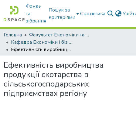
Фонди
Пошук за
та
Статистика
Увій
критеріями
зібрання
Головна
Факультет Економіки та бізнесу
Кафедра Економіки і бізнесу
Ефективність виробництва продукції скотарства в сільськогосподарських підприємствах регіону
Ефективність виробництва
продукції скотарства в
сільськогосподарських
підприємствах регіону