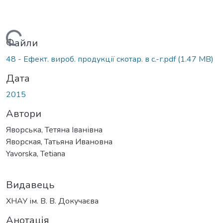
ажиться...
Файли
48 - Ефект. вироб. продукції скотар. в с.-г.pdf
(1.47 MB)
Дата
2015
Автори
Яворська, Тетяна Іванівна
Яворская, Татьяна Ивановна
Yavorska, Tetiana
Видавець
ХНАУ ім. В. В. Докучаєва
Анотація