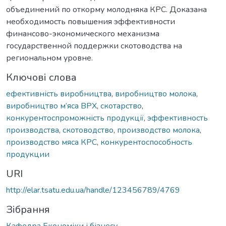
объединений по откорму молодняка КРС. Доказана
необходимость повышения эффективности
финансово-экономического механизма
государственной поддержки скотоводства на
региональном уровне.
Ключові слова
ефективність виробництва
,
виробництво молока
,
виробництво м’яса ВРХ
,
скотарство
,
конкурентоспроможність продукції
,
эффективность
производства
,
скотоводство
,
производство молока
,
производство мяса КРС
,
конкурентоспособность
продукции
URI
http://elar.tsatu.edu.ua/handle/123456789/4769
Зібрання
Кафедра Економіки і бізнесу