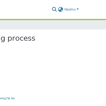
Увійти
ng process
ицтв ім.