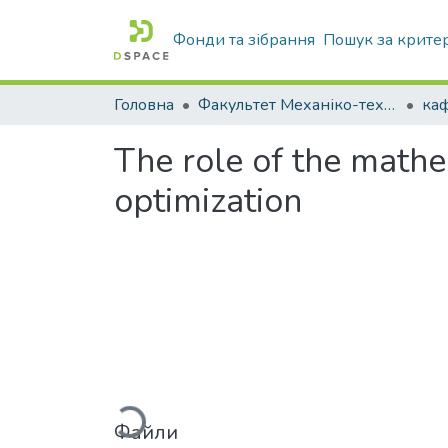
Фонди та зібрання
Пошук за крите
Головна
Факультет Механіко-технологічний
The role of the math
optimization
Вантажиться...
Файли