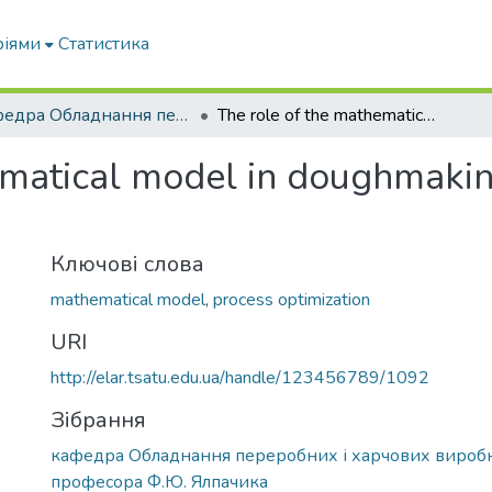
ріями
Статистика
кафедра Обладнання переробних і харчових виробництв ім. професора Ф.Ю. Ялпачика
The role of the mathematical model in doughmaking process optimization
ematical model in doughmaki
Ключові слова
mathematical model
,
process optimization
URI
http://elar.tsatu.edu.ua/handle/123456789/1092
Зібрання
кафедра Обладнання переробних і харчових виробн
професора Ф.Ю. Ялпачика