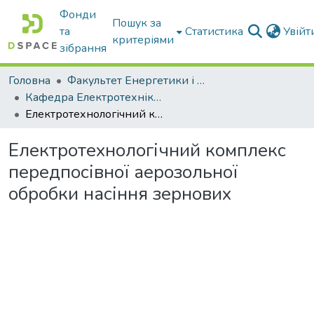
Фонди
Пошук за
та
Статистика
Увій
критеріями
зібрання
Головна
Факультет Енергетики і комп'ютерних технологій
Кафедра Електротехніки і електромеханіки ім. проф. В.В. Овчарова
Електротехнологічний комплекс передпосівної аерозольної обробки насіння зернових
Електротехнологічний комплекс
передпосівної аерозольної
обробки насіння зернових