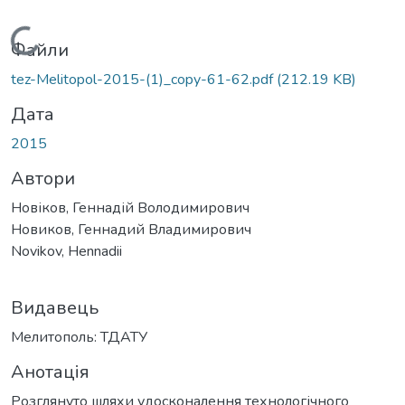
Вантажиться...
Файли
tez-Melitopol-2015-(1)_copy-61-62.pdf
(212.19 KB)
Дата
2015
Автори
Новіков, Геннадій Володимирович
Новиков, Геннадий Владимирович
Novikov, Hennadii
Видавець
Мелитополь: ТДАТУ
Анотація
Розглянуто шляхи удосконалення технологічного