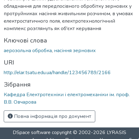
обладнання для передпосівного обробітку зернових у
протруйниках насіння живильним розчином, в умовах
електростатичного поля, електротехнологічний
комплекс розглянуть як об'єкт керування
Ключові слова
аерозольна обробка
,
насіння зернових
URI
http://elar.tsatu.edu.ua/handle/123456789/2166
Зібрання
Кафедра Електротехніки і електромеханіки ім. проф.
В.В. Овчарова
Повна інформація про документ
DSpace software
copyright © 2002-2026
LYRASIS