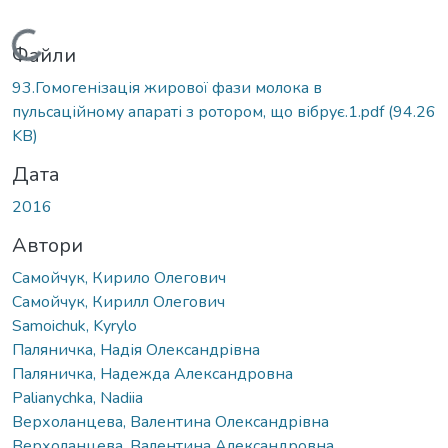
Вантажиться...
Файли
93.Гомогенізація жирової фази молока в
пульсаційному апараті з ротором, що вібрує.1.pdf
(94.26
KB)
Дата
2016
Автори
Самойчук, Кирило Олегович
Самойчук, Кирилл Олегович
Samoichuk, Kyrylo
Паляничка, Надія Олександрівна
Паляничка, Надежда Александровна
Palianychka, Nadiia
Верхоланцева, Валентина Олександрівна
Верхоланцева, Валентина Александровна