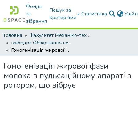
Фонди
Пошук за
та
Статистика
Увій
критеріями
зібрання
Головна
Факультет Механіко-технологічний
кафедра Обладнання переробних і харчових виробництв ім. професора Ф.Ю. Ялпачика
Гомогенізація жирової фази молока в пульсаційному апараті з ротором, що вібрує
Гомогенізація жирової фази
молока в пульсаційному апараті з
ротором, що вібрує