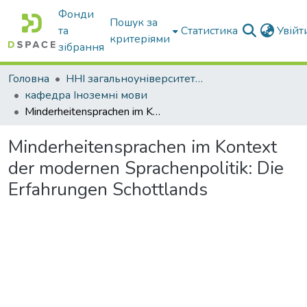
Фонди
Пошук за
та
Статистика
Увій
критеріями
зібрання
Головна
ННІ загальноуніверситетської підготовки
кафедра Іноземні мови
Minderheitensprachen im Kontext der modernen Sprachenpolitik: Die Erfahrungen Schottlands
Minderheitensprachen im Kontext
der modernen Sprachenpolitik: Die
Erfahrungen Schottlands