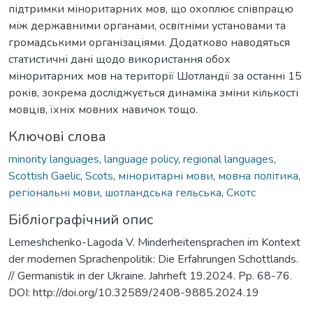
підтримки міноритарних мов, що охоплює співпрацю
між державними органами, освітніми установами та
громадськими організаціями. Додатково наводяться
статистичні дані щодо використання обох
міноритарних мов на території Шотландії за останні 15
років, зокрема досліджується динаміка зміни кількості
мовців, їхніх мовних навичок тощо.
Ключові слова
minority languages
,
language policy
,
regional languages
,
Scottish Gaelic
,
Scots
,
міноритарні мови
,
мовна політика
,
регіональні мови
,
шотландська гельська
,
Скотс
Бібліографічний опис
Lemeshchenko-Lagoda V. Minderheitensprachen im Kontext
der modernen Sprachenpolitik: Die Erfahrungen Schottlands.
// Germanistik in der Ukraine. Jahrheft 19.2024. Pp. 68-76.
DOI: http://doi.org/10.32589/2408-9885.2024.19