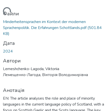
ься...
Файли
Minderheitensprachen im Kontext der modernen
Sprachenpolitik. Die Erfahrungen Schottlands.pdf
(501.84
KB)
Дата
2024
Автори
Lemeshchenko-Lagoda, Viktoriia
Лемещенко-Лагода, Вікторія Володимирівна
Анотація
EN: The article analyses the role and place of minority
languages in the current language policy of Scotland, with a
focus on Scottish Gaelic and the Scots language. The key