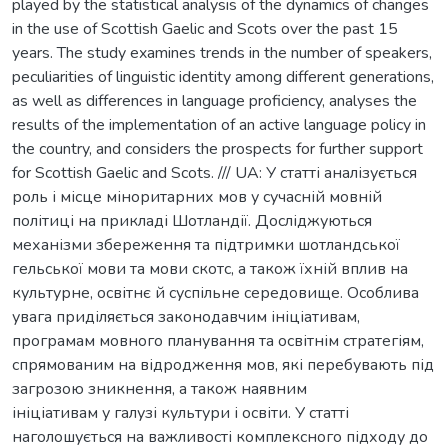
played by the statistical analysis of the dynamics of changes
in the use of Scottish Gaelic and Scots over the past 15
years. The study examines trends in the number of speakers,
peculiarities of linguistic identity among different generations,
as well as differences in language proficiency, analyses the
results of the implementation of an active language policy in
the country, and considers the prospects for further support
for Scottish Gaelic and Scots. /// UA: У статті аналізується
роль і місце міноритарних мов у сучасній мовній
політиці на прикладі Шотландії. Досліджуються
механізми збереження та підтримки шотландської
гельської мови та мови скотс, а також їхній вплив на
культурне, освітнє й суспільне середовище. Особлива
увага приділяється законодавчим ініціативам,
програмам мовного планування та освітнім стратегіям,
спрямованим на відродження мов, які перебувають під
загрозою зникнення, а також наявним
ініціативам у галузі культури і освіти. У статті
наголошується на важливості комплексного підходу до