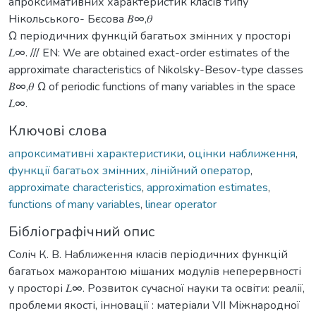
апроксимативних характеристик класів типу
Нікольського- Бєсова 𝐵∞,𝜃
Ω періодичних функцій багатьох змінних у просторі
𝐿∞. /// EN: We are obtained exact-order estimates of the
approximate characteristics of Nikolsky-Besov-type classes
𝐵∞,𝜃 Ω of periodic functions of many variables in the space
𝐿∞.
Ключові слова
апроксимативні характеристики
,
оцінки наближення
,
функції багатьох змінних
,
лінійний оператор
,
approximate characteristics
,
approximation estimates
,
functions of many variables
,
linear operator
Бібліографічний опис
Соліч К. В. Наближення класів періодичних функцій
багатьох мажорантою мішаних модулів неперервності
у просторі 𝐿∞. Розвиток сучасної науки та освіти: реалії,
проблеми якості, інновації : матеріали VІІ Міжнародної