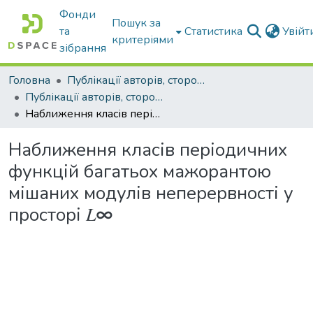
Фонди
Пошук за
та
Статистика
Увій
критеріями
зібрання
Головна
Публікації авторів, сторонніх університету
Публікації авторів, сторонніх університету
Наближення класів періодичних функцій багатьох мажорантою мішаних модулів неперервності у просторі 𝐿∞
Наближення класів періодичних
функцій багатьох мажорантою
мішаних модулів неперервності у
просторі 𝐿∞