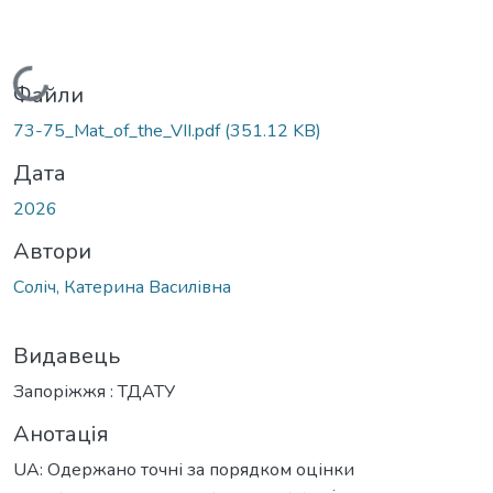
Вантажиться...
Файли
73-75_Mat_of_the_VІІ.pdf
(351.12 KB)
Дата
2026
Автори
Соліч, Катерина Василівна
Видавець
Запоріжжя : ТДАТУ
Анотація
UA: Одержано точні за порядком оцінки