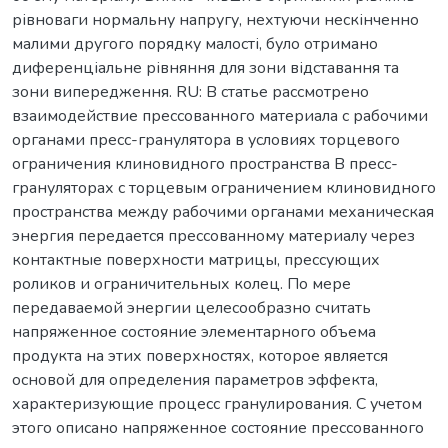
рівноваги нормальну напругу, нехтуючи нескінченно
малими другого порядку малості, було отримано
диференціальне рівняння для зони відставання та
зони випередження. RU: В статье рассмотрено
взаимодействие прессованного материала с рабочими
органами пресс-гранулятора в условиях торцевого
ограничения клиновидного пространства В пресс-
грануляторах с торцевым ограничением клиновидного
пространства между рабочими органами механическая
энергия передается прессованному материалу через
контактные поверхности матрицы, прессующих
роликов и ограничительных колец. По мере
передаваемой энергии целесообразно считать
напряженное состояние элементарного объема
продукта на этих поверхностях, которое является
основой для определения параметров эффекта,
характеризующие процесс гранулирования. С учетом
этого описано напряженное состояние прессованного