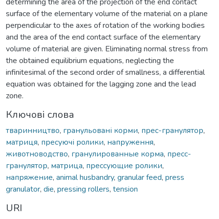
determining the area of the projection of the end contact
surface of the elementary volume of the material on a plane
perpendicular to the axes of rotation of the working bodies
and the area of the end contact surface of the elementary
volume of material are given. Eliminating normal stress from
the obtained equilibrium equations, neglecting the
infinitesimal of the second order of smallness, a differential
equation was obtained for the lagging zone and the lead
zone.
Ключові слова
тваринництво
,
гранульовані корми
,
прес-гранулятор
,
матриця
,
пресуючі ролики
,
напруження
,
животноводство
,
гранулированные корма
,
пресс-
гранулятор
,
матрица
,
прессующие ролики
,
напряжение
,
animal husbandry
,
granular feed
,
press
granulator
,
die
,
pressing rollers
,
tension
URI