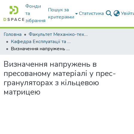
Фонди
Пошук за
та
Статистика
Увій
критеріями
зібрання
Головна
Факультет Механіко-технологічний
Кафедра Експлуатації та технічного сервісу машин
Визначення напружень в пресованому матеріалі у прес-грануляторах з кільцевою матрицею
Визначення напружень в
пресованому матеріалі у прес-
грануляторах з кільцевою
матрицею