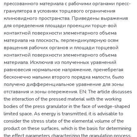
прессованного материала с рабочими органами пресс-
гранулятора в условиях торцевого ограничения
клиновидного пространства. Приведены выражения
для определения площади проекции торце-вой
контактной поверхности элементарного объема
материала на плоскость, перпендикулярную осям
вращения рабочих органов и площади торцевой
контактной поверхности элементарного объема
материала. Исключив из полученных уравнений
равновесия нормальное напряжение, пренебрегая
бесконечно малыми второго порядка малости, было
получено дифференциальное уравнение для зоны
отставания и зоны опережения. EN: The article discusses
the interaction of the pressed material with the working
bodies of the press granulator in the face of wedge-shaped
limited space. As energy is transmitted, it is advisable to
consider the stress state of the elemental volume of the
product on these surfaces, which is the basis for determining
the effect parameters characterizing the granulation process.