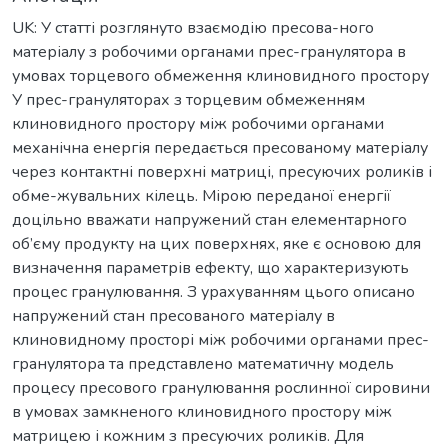
UK: У статті розглянуто взаємодію пресова-ного
матеріалу з робочими органами прес-гранулятора в
умовах торцевого обмеження клиновидного простору
У прес-грануляторах з торцевим обмеженням
клиновидного простору між робочими органами
механічна енергія передається пресованому матеріалу
через контактні поверхні матриці, пресуючих роликів і
обме-жувальних кілець. Мірою переданої енергії
доцільно вважати напружений стан елементарного
об’єму продукту на цих поверхнях, яке є основою для
визначення параметрів ефекту, що характеризують
процес гранулювання. З урахуванням цього описано
напружений стан пресованого матеріалу в
клиновидному просторі між робочими органами прес-
гранулятора та представлено математичну модель
процесу пресового гранулювання рослинної сировини
в умовах замкненого клиновидного простору між
матрицею і кожним з пресуючих роликів. Для