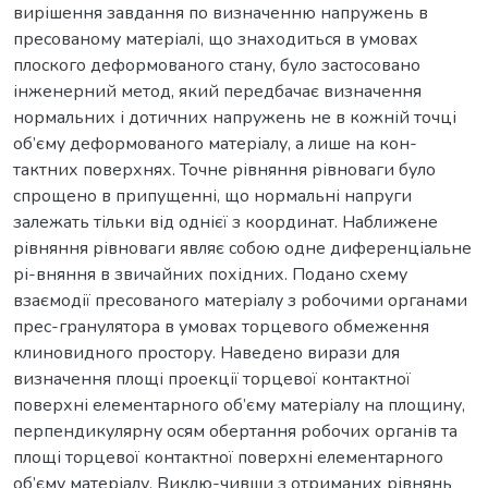
вирішення завдання по визначенню напружень в
пресованому матеріалі, що знаходиться в умовах
плоского деформованого стану, було застосовано
інженерний метод, який передбачає визначення
нормальних і дотичних напружень не в кожній точці
об’єму деформованого матеріалу, а лише на кон-
тактних поверхнях. Точне рівняння рівноваги було
спрощено в припущенні, що нормальні напруги
залежать тільки від однієї з координат. Наближене
рівняння рівноваги являє собою одне диференціальне
рі-вняння в звичайних похідних. Подано схему
взаємодії пресованого матеріалу з робочими органами
прес-гранулятора в умовах торцевого обмеження
клиновидного простору. Наведено вирази для
визначення площі проекції торцевої контактної
поверхні елементарного об’єму матеріалу на площину,
перпендикулярну осям обертання робочих органів та
площі торцевої контактної поверхні елементарного
об’єму матеріалу. Виклю-чивши з отриманих рівнянь