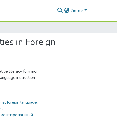
Увійти
ies in Foreign
ive literacy forming.
language instruction
onal foreign language
,
я
,
риентированный