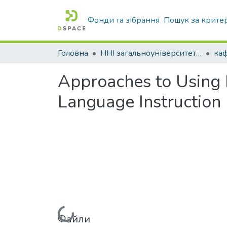
Фонди та зібрання
Пошук за крите
Головна
ННІ загальноуніверситетської підготовки
каф
Approaches to Using I
Language Instruction
Вантажиться...
Файли