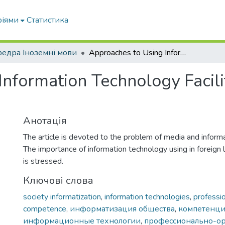
ріями
Статистика
едра Іноземні мови
Approaches to Using Information Technology Facilities in Foreign Language Instruction
nformation Technology Facilit
Анотація
The article is devoted to the problem of media and informat
The importance of information technology using in foreign 
is stressed.
Ключові слова
society informatization
,
information technologies
,
professi
competence
,
информатизация общества
,
компетенци
информационные технологии
,
профессионально-о