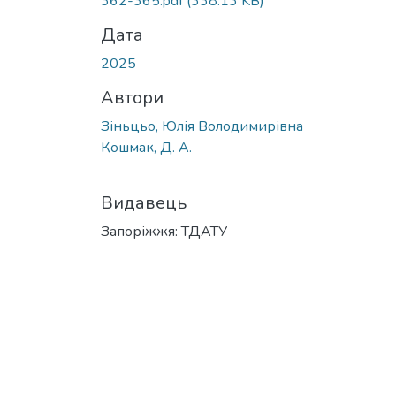
362-365.pdf
(338.13 KB)
Дата
2025
Автори
Зіньцьо, Юлія Володимирівна
Кошмак, Д. А.
Видавець
Запоріжжя: ТДАТУ