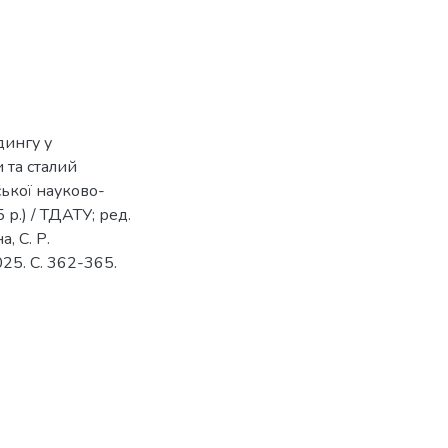
дингу у
 та сталий
ської науково-
р.) / ТДАТУ; ред.
а, С. Р.
025. С. 362-365.