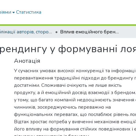
ріями
Статистика
Публікації авторів, сторонніх університету
Вплив емоційного брендингу у формуванні лояльності споживачів
рендингу у формуванні лоя
Анотація
У сучасних умовах високої конкуренції та інформац
перевантаження традиційні підходи до брендингу 
достатніми. Споживачі очікують не лише якість
продукту, а й емоційний досвід взаємодії з брендом
у тому, що багато компаній недооцінюють значення
чинників, зосереджуючись переважно на
функціональних перевагах, що послаблює рівень лоял
Відтак зростає потреба у вивченні механізмів емоці
його впливу на формування стійких поведінкових і