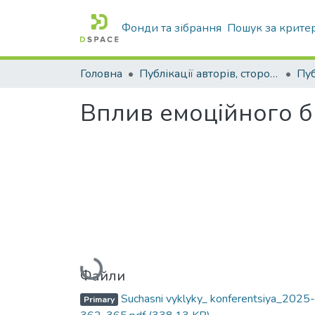
Фонди та зібрання
Пошук за крите
Головна
Публікації авторів, сторонніх університету
Вплив емоційного б
Вантажиться...
Файли
Suchasni vyklyky_ konferentsiya_2025-
Primary