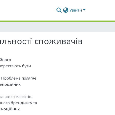
Увійти
льності споживачів
ійного
перестають бути
. Проблема полягає
 емоційних
ьності клієнтів.
йного брендингу та
 емоційних