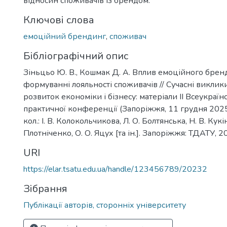
відносин споживачів із брендом.
Ключові слова
емоційний брендинг
,
споживач
Бібліографічний опис
Зіньцьо Ю. В., Кошмак Д. А. Вплив емоційного брен
формуванні лояльності споживачів // Сучасні виклики
розвиток економіки і бізнесу: матеріали IІ Всеукраїн
практичної конференції (Запоріжжя, 11 грудня 2025 
кол.: І. В. Колокольчикова, Л. О. Болтянська, Н. В. Кукін
Плотніченко, О. О. Яцух [та ін.]. Запоріжжя: ТДАТУ, 2
URI
https://elar.tsatu.edu.ua/handle/123456789/20232
Зібрання
Публікації авторів, сторонніх університету