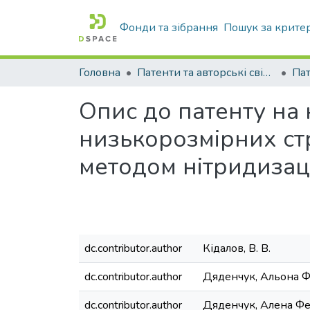
Фонди та зібрання
Пошук за крите
Головна
Патенти та авторські свідоцтва
Па
Опис до патенту на
низькорозмірних ст
методом нітридизаці
dc.contributor.author
Кідалов, В. В.
dc.contributor.author
Дяденчук, Альона 
dc.contributor.author
Дяденчук, Алена Ф