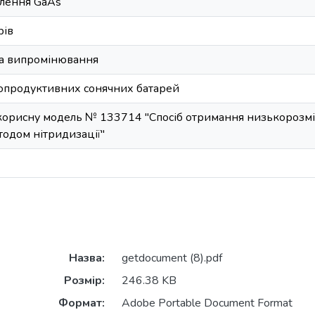
влення GaAs
рів
а випромінювання
опродуктивних сонячних батарей
 корисну модель № 133714 "Спосіб отримання низькорозмі
тодом нітридизації"
Назва:
getdocument (8).pdf
Розмір:
246.38 KB
Формат:
Adobe Portable Document Format