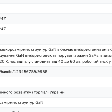
24Z
24Z
изькорозмірних структур GaN включає використання аміаку
ування GaN використовують поруваті зразки GaAs, відпал 
0 K, час відпалу становить від 40 до 60 хв, робочий тиск у
u.ua/handle/123456789/9988
ічного розвитку і торгівлі України
озмірних структур GaN