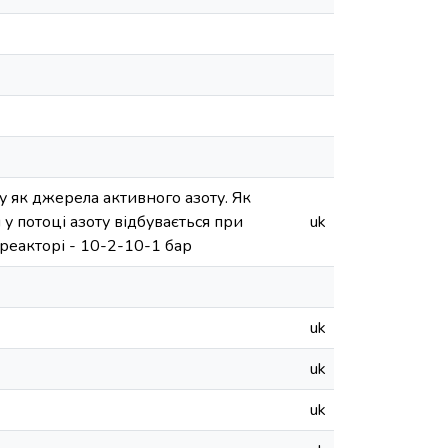
 як джерела активного азоту. Як
у потоці азоту відбувається при
uk
 реакторі - 10-2-10-1 бар
uk
uk
uk