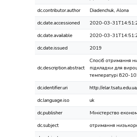
dc.contributor.author
Diadenchuk, Alona
dc.date.accessioned
2020-03-31T14:51:
dc.date.available
2020-03-31T14:51:
dc.date.issued
2019
Спосіб отримання н
dc.description.abstract
підкладки для вирощ
температурі 820-102
dc.identifier.uri
http://elar.tsatu.ed
dc.language.iso
uk
dc.publisher
Міністерство економ
dc.subject
отримання низькор