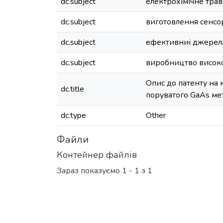
dc.subject
електрохімічне тра
dc.subject
виготовлення сенсо
dc.subject
ефективниі джерел
dc.subject
виробництво висок
Опис до патенту на
dc.title
поруватого GaAs ме
dc.type
Other
Файли
Контейнер файлів
Зараз показуємо
1 - 1 з 1