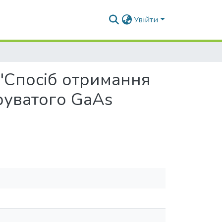
Увійти
"Спосіб отримання
руватого GaAs