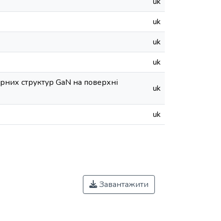
uk
uk
uk
uk
рних структур GaN на поверхні
uk
uk
Завантажити