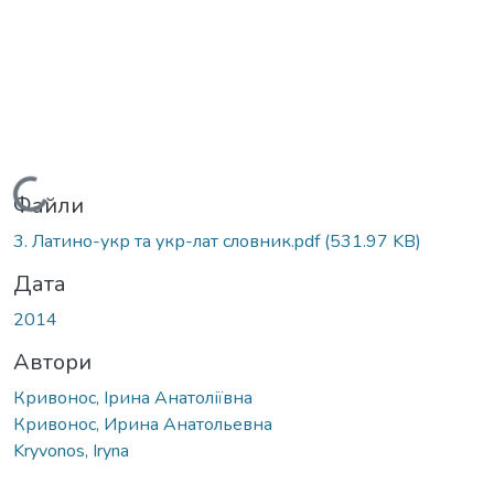
Вантажиться...
Файли
3. Латино-укр та укр-лат словник.pdf
(531.97 KB)
Дата
2014
Автори
Кривонос, Ірина Анатоліївна
Кривонос, Ирина Анатольевна
Kryvonos, Iryna