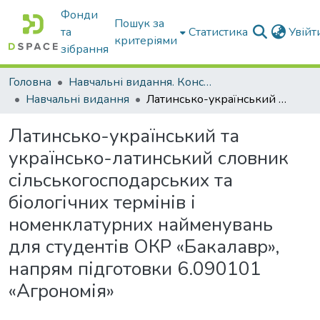
Фонди
Пошук за
та
Статистика
Увій
критеріями
зібрання
Головна
Навчальні видання. Конспекти лекцій
Навчальні видання
Латинсько-український та українсько-латинський словник сільськогосподарських та біологічних термінів і номенклатурних найменувань для студентів ОКР «Бакалавр», напрям підготовки 6.090101 «Агрономія»
Латинсько-український та
українсько-латинський словник
сільськогосподарських та
біологічних термінів і
номенклатурних найменувань
для студентів ОКР «Бакалавр»,
напрям підготовки 6.090101
«Агрономія»