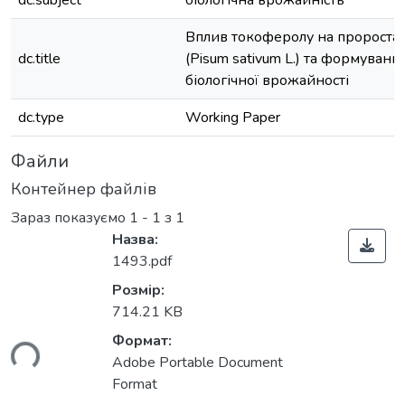
dc.subject
біологічна врожайність
Вплив токоферолу на пророста
dc.title
(Pisum sativum L.) та формуванн
біологічної врожайності
dc.type
Working Paper
Файли
Контейнер файлів
Зараз показуємо
1 - 1 з 1
Назва:
1493.pdf
Розмір:
714.21 KB
Формат:
ься...
Adobe Portable Document
Format