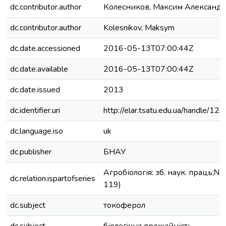
dc.contributor.author
Колесников, Максим Александ
dc.contributor.author
Kolesnikov, Maksym
dc.date.accessioned
2016-05-13T07:00:44Z
dc.date.available
2016-05-13T07:00:44Z
dc.date.issued
2013
dc.identifier.uri
http://elar.tsatu.edu.ua/handle/
dc.language.iso
uk
dc.publisher
БНАУ
Агробіологія: зб. наук. праць;№ 
dc.relation.ispartofseries
119)
dc.subject
токоферол