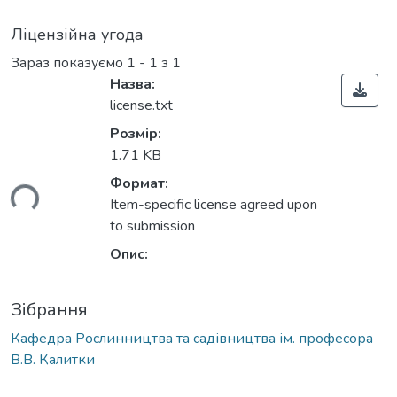
Ліцензійна угода
Зараз показуємо
1 - 1 з 1
Назва:
license.txt
Розмір:
1.71 KB
Формат:
ься...
Item-specific license agreed upon
to submission
Опис:
Зібрання
Кафедра Рослинництва та садівництва ім. професора
В.В. Калитки