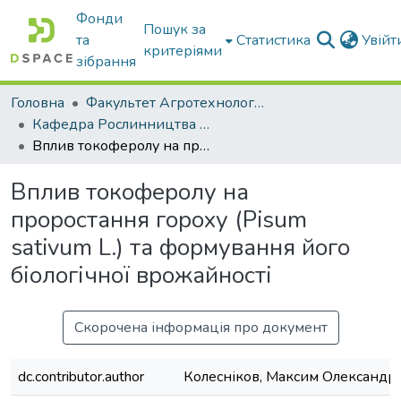
Фонди
Пошук за
та
Статистика
Увій
критеріями
зібрання
Головна
Факультет Агротехнологій та екології
Кафедра Рослинництва та садівництва ім. професора В.В. Калитки
Вплив токоферолу на проростання гороху (Pisum sativum L.) та формування його біологічної врожайності
Вплив токоферолу на
проростання гороху (Pisum
sativum L.) та формування його
біологічної врожайності
Скорочена інформація про документ
dc.contributor.author
Колесніков, Максим Олександр