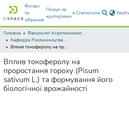
Фонди
Пошук за
та
Статистика
Увій
критеріями
зібрання
Головна
Факультет Агротехнологій та екології
Кафедра Рослинництва та садівництва ім. професора В.В. Калитки
Вплив токоферолу на проростання гороху (Pisum sativum L.) та формування його біологічної врожайності
Вплив токоферолу на
проростання гороху (Pisum
sativum L.) та формування його
біологічної врожайності