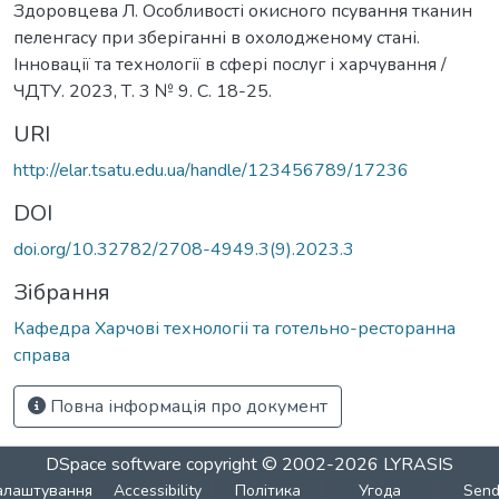
Здоровцева Л. Особливості окисного псування тканин
пеленгасу при зберіганні в охолодженому стані.
Інновації та технології в сфері послуг і харчування /
ЧДТУ. 2023, Т. 3 № 9. С. 18-25.
URI
http://elar.tsatu.edu.ua/handle/123456789/17236
DOI
doi.org/10.32782/2708-4949.3(9).2023.3
Зібрання
Кафедра Харчові технологіі та готельно-ресторанна
справа
Повна інформація про документ
DSpace software
copyright © 2002-2026
LYRASIS
алаштування
Accessibility
Політика
Угода
Sen