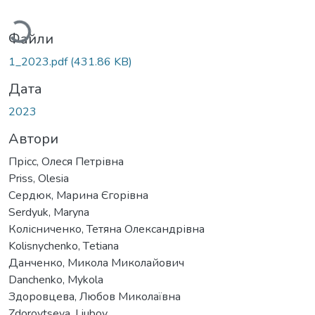
Вантажиться...
Файли
1_2023.pdf
(431.86 KB)
Дата
2023
Автори
Прісс, Олеся Петрівна
Priss, Olesia
Сердюк, Марина Єгорівна
Serdyuk, Maryna
Колісниченко, Тетяна Олександрівна
Kolisnychenko, Tеtiana
Данченко, Микола Миколайович
Danchenko, Mykola
Здоровцева, Любов Миколаївна
Zdorovtseva, Liubov