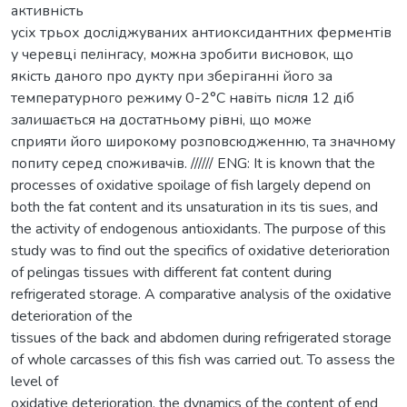
активність
усіх трьох досліджуваних антиоксидантних ферментів
у черевці пелінгасу, можна зробити висновок, що
якість даного про дукту при зберіганні його за
температурного режиму 0-2°С навіть після 12 діб
залишається на достатньому рівні, що може
сприяти його широкому розповсюдженню, та значному
попиту серед споживачів. ////// ENG: It is known that the
processes of oxidative spoilage of fish largely depend on
both the fat content and its unsaturation in its tis sues, and
the activity of endogenous antioxidants. The purpose of this
study was to find out the specifics of oxidative deterioration
of pelingas tissues with different fat content during
refrigerated storage. A comparative analysis of the oxidative
deterioration of the
tissues of the back and abdomen during refrigerated storage
of whole carcasses of this fish was carried out. To assess the
level of
oxidative deterioration, the dynamics of the content of end