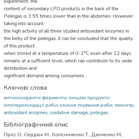
experiment, the
content of secondary LPO products in the back of the
Pelingas is 3.55 times lower than in the abdomen. However,
taking into account
the high activity of all three studied antioxidant enzymes in
the belly of the pelingas, it can be concluded that the quality
of this product
when stored at a temperature of 0-2°C even after 12 days
remains at a sufficient level, which can contribute to its wide
distribution and
significant demand among consumers.
Ключові слова
антиоксидантні ферменти
,
кінцеві продукти
ліпопероксидації риби
,
окисне псування риби
,
пелінгас
,
antioxidant enzymes
,
oxidative damage
,
pelingas
Бібліографічний опис
Прісс О., Сердюк М., Колісниченко Т., Данченко М.,