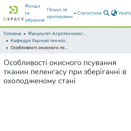
Фонди
Пошук за
та
Статистика
Увій
критеріями
зібрання
Головна
Факультет Агротехнологій та екології
Кафедра Харчові технологіі та готельно-ресторанна справа
Особливості окисного псування тканин пеленгасу при зберіганні в охолодженому стані
Особливості окисного псування
тканин пеленгасу при зберіганні в
охолодженому стані