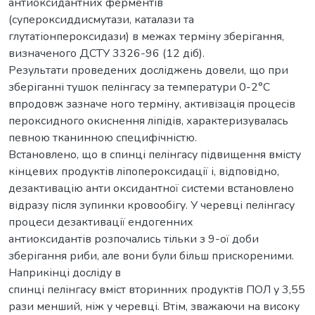
антиоксидантних ферментів
(супероксиддисмутази, каталази та
глутатіонпероксидази) в межах терміну зберігання,
визначеного ДСТУ 3326-96 (12 діб).
Результати проведених досліджень довели, що при
зберіганні тушок пелінгасу за температури 0-2°С
впродовж зазначе ного терміну, активізація процесів
пероксидного окиснення ліпідів, характеризувалась
певною тканинною специфічністю.
Встановлено, що в спинці пелінгасу підвищення вмісту
кінцевих продуктів ліпопероксидації і, відповідно,
дезактивацію анти оксидантної системи встановлено
відразу після зупинки кровообігу. У черевці пелінгасу
процеси дезактивації ендогенних
антиоксидантів розпочались тільки з 9-ої доби
зберігання риби, але вони були більш прискореними.
Наприкінці досліду в
спинці пелінгасу вміст вторинних продуктів ПОЛ у 3,55
рази менший, ніж у черевці. Втім, зважаючи на високу