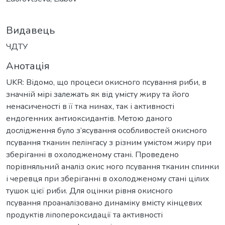
Видавець
ЧДТУ
Анотація
UKR: Відомо, що процеси окисного псування риби, в
значній мірі залежать як від умісту жиру та його
ненасиченості в її тка нинах, так і активності
ендогенних антиоксидантів. Метою даного
дослідження було з’ясування особливостей окисного
псування тканин пелінгасу з різним умістом жиру при
зберіганні в охолодженому стані. Проведено
порівняльний аналіз окис ного псування тканин спинки
і черевця при зберіганні в охолодженому стані цілих
тушок цієї риби. Для оцінки рівня окисного
псування проаналізовано динаміку вмісту кінцевих
продуктів ліпопероксидації та активності