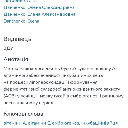
Петренко, О. М.
Данченко, Олена Олександрівна
Данченко, Елена Александровна
Danchenko, Olena
Видавець
ЗДУ
Анотація
Метою наших досліджень було з'ясування впливу А-
вітамінної забеспеченності інкубаційних яєць
на процеси ліпопероксидації і формування
ферментативної складової антиоксидантного захисту
(АОЗ) у печінці і мозку гусей в ембріогенезі і ранньому
постнатальному періоді.
Ключові слова
вітаміни А
,
вітаміни Е
,
ембріогенез
,
інкубаційні яйця
,