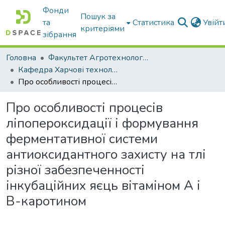
Фонди
Пошук за
та
Статистика
Увій
критеріями
зібрання
Головна
Факультет Агротехнологій та екології
Кафедра Харчові технологіі та готельно-ресторанна справа
Про особливості процесів ліпопероксидації і формування ферментативної системи антиоксидантного захисту на тлі різної забезпеченності інкубаційних яєць вітаміном А і B-каротином
Про особливості процесів
ліпопероксидації і формування
ферментативної системи
антиоксидантного захисту на тлі
різної забезпеченності
інкубаційних яєць вітаміном А і
B-каротином