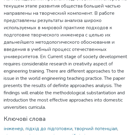
текущем этапе развития общества большей частью
направлены на творческий компонент. В работе
представлены результаты анализа широко
используемых в мировой практике подходов к
подготовке творческого инженера с целью их
дальнейшего методологического обоснования и
введения в учебный процесс отечественных
университетов. En: Current stage of society development
requires considerable research in creativity aspect of
engineering training. There are different approaches to the
issue in the world engineering teaching practice. The paper
presents the results of definite approaches analysis. The
findings will enable the methodological substantiation and
introduction the most effective approaches into domestic
universities curricula.
Ключові слова
інженер
,
підхід до підготовки
,
творчий потенціал
,