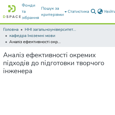
Фонди
Пошук за
та
Статистика
Увій
критеріями
зібрання
Головна
ННІ загальноуніверситетської підготовки
кафедра Іноземні мови
Аналіз ефективності окремих підходів до підготовки творчого інженера
Аналіз ефективності окремих
підходів до підготовки творчого
інженера