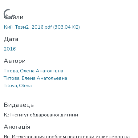
Вантажиться...
Файли
Киїі_Тези2_2016.pdf
(303.04 KB)
Дата
2016
Автори
Тітова, Олена Анатоліївна
Титова, Елена Анатольевна
Titova, Olena
Видавець
К.: Інститут обдарованої дитини
Анотація
Ru: Исследования проблем подготовки инженеров на