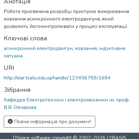
Анотація
Робота присвячена розробці пристрою вимірювання
ковзання асинхронного електродвигуна, який
дозволить йогоконтролювати у процесі експлуатації.
Ключові слова
асинхронний електродвигун
,
ковзання
,
індуктивна
катушка
URI
http://elar.tsatu.edu.ua/handle/123456789/1684
Зібрання
Кафедра Електротехніки і електромеханіки ім. проф.
В.В. Овчарова
Повна інформація про документ
DSpace software
copyright © 2002-2026
LYRASIS