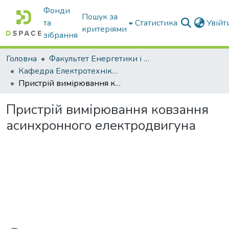
Фонди
Пошук за
та
Статистика
Увій
критеріями
зібрання
Головна
Факультет Енергетики і комп'ютерних технологій
Кафедра Електротехніки і електромеханіки ім. проф. В.В. Овчарова
Пристрій вимірювання ковзання асинхронного електродвигуна
Пристрій вимірювання ковзання
асинхронного електродвигуна