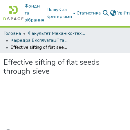
Фонди
Пошук за
та
Статистика
Увій
критеріями
зібрання
Головна
Факультет Механіко-технологічний
Кафедра Експлуатації та технічного сервісу машин
Effective sifting of flat seeds through sieve
Effective sifting of flat seeds
through sieve