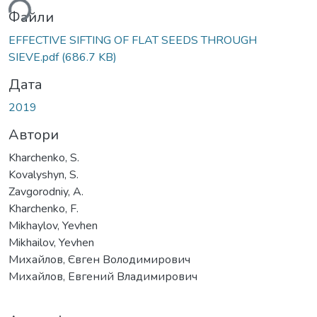
ься...
Файли
EFFECTIVE SIFTING OF FLAT SEEDS THROUGH
SIEVE.pdf
(686.7 KB)
Дата
2019
Автори
Kharchenko, S.
Kovalyshyn, S.
Zavgorodniy, A.
Kharchenko, F.
Mikhaylov, Yevhen
Mikhailov, Yevhen
Михайлов, Євген Володимирович
Михайлов, Евгений Владимирович