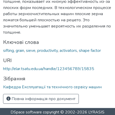
толщине, показывает их низкую эффективность из-за
плоских форм последних. В технологическом процессе
работы зерноочистительных машин плоские зерна
ложатся большей плоскостью на решето. Это
значительно уменьшает вероятность их разделения по
толщине.
Ключові слова
sifting
,
grain
,
sieve
,
productivity
,
activators
,
shape factor
URI
http://elar.tsatu.edu.ua/handle/123456789/15835
Зібрання
Кафедра Експлуатації та технічного сервісу машин
Повна інформація про документ
DSpace software
copyright © 2002-2026
LYRASIS