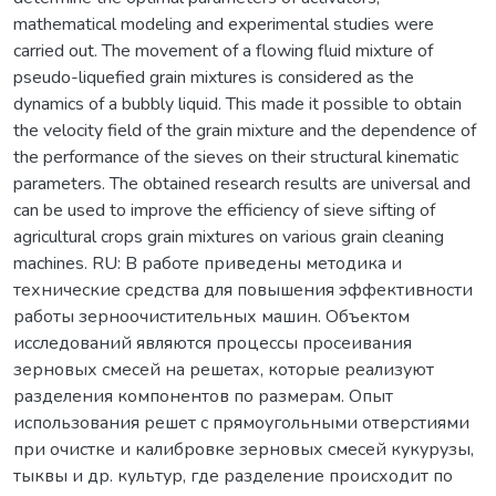
mathematical modeling and experimental studies were
carried out. The movement of a flowing fluid mixture of
pseudo-liquefied grain mixtures is considered as the
dynamics of a bubbly liquid. This made it possible to obtain
the velocity field of the grain mixture and the dependence of
the performance of the sieves on their structural kinematic
parameters. The obtained research results are universal and
can be used to improve the efficiency of sieve sifting of
agricultural crops grain mixtures on various grain cleaning
machines. RU: В работе приведены методика и
технические средства для повышения эффективности
работы зерноочистительных машин. Объектом
исследований являются процессы просеивания
зерновых смесей на решетах, которые реализуют
разделения компонентов по размерам. Опыт
использования решет с прямоугольными отверстиями
при очистке и калибровке зерновых смесей кукурузы,
тыквы и др. культур, где разделение происходит по