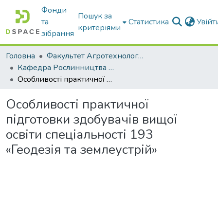
Фонди
Пошук за
та
Статистика
Увій
критеріями
зібрання
Головна
Факультет Агротехнологій та екології
Кафедра Рослинництва та садівництва ім. професора В.В. Калитки
Особливості практичної підготовки здобувачів вищої освіти спеціальності 193 «Геодезія та землеустрій»
Особливості практичної
підготовки здобувачів вищої
освіти спеціальності 193
«Геодезія та землеустрій»