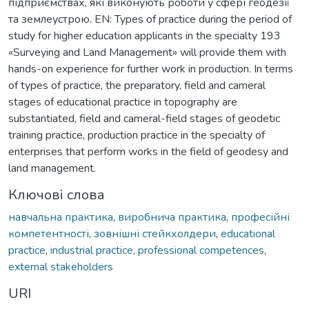
підприємствах, які виконують роботи у сфері геодезії
та землеустрою. EN: Types of practice during the period of
study for higher education applicants in the specialty 193
«Surveying and Land Management» will provide them with
hands-on experience for further work in production. In terms
of types of practice, the preparatory, field and cameral
stages of educational practice in topography are
substantiated, field and cameral-field stages of geodetic
training practicе, production practice in the specialty of
enterprises that perform works in the field of geodesy and
land management.
Ключові слова
навчальна практика
,
виробнича практика
,
професійні
компетентності
,
зовнішні стейкхолдери
,
educational
practice
,
industrial practice
,
professional competences
,
external stakeholders
URI