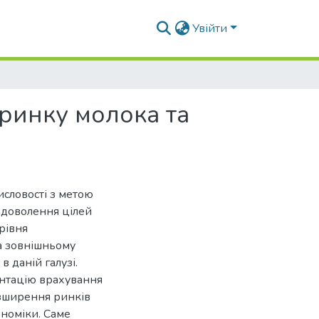
Увійти
ринку молока та
словості з метою
адоволення цілей
рівня
на зовнішньому
 даній галузі.
єнтацію врахування
озширення ринків
ономіки. Саме