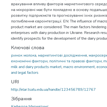
врахування впливу факторів маркетингового серед
на мікрорівні має бути покладено в основу подальшої
розвитку підприємств та прогнозуванні їхніх ризикі
поглиблення євроінтеграції. EN: The influence of macro-
product market are considered. The main factors hinderin
enterprises with dairy production in Ukraine. Research res
identify prospects for the development of the dairy produ
Ключові слова
ринок молока
,
маркетингові дослідження
,
макросер
економічні фактори
,
політичні та правові фактори
,
ma
milk and dairy products market
,
macro environment
,
econom
and legal factors
URI
http://elar.tsatu.edu.ua/handle/123456789/12767
Зібрання
Кафедра Маркетинг