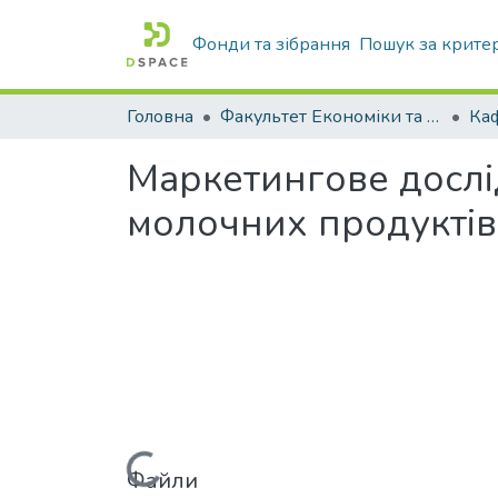
Фонди та зібрання
Пошук за крите
Головна
Факультет Економіки та бізнесу
Ка
Маркетингове досл
молочних продуктів
Файли