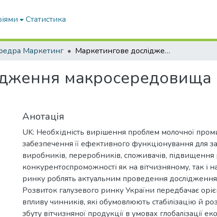
ріями
Статистика
федра Маркетинг
Маркетингове дослідження макросередовища ринку молока та молочних продуктів
ідження макросередовища 
Анотація
UK: Необхідність вирішення проблем молочної проми
забезпечення її ефективного функціонування для з
виробників, переробників, споживачів, підвищення 
конкурентоспроможності як на вітчизняному, так і 
ринку роблять актуальним проведення дослідження в
Розвиток галузевого ринку України передбачає орі
впливу чинників, які обумовлюють стабілізацію й р
збуту вітчизняної продукції в умовах глобалізації ек