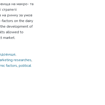
овища на макро- та
 стратегії
в на ринку за умов
factors on the dairy
g the development of
ults allowed to
ct market.
едовище
,
rketing researches
,
ic factors
,
political