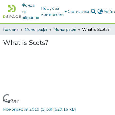
Фонди
Пошук за
та
Статистика
Увій
критеріями
зібрання
Головна
Монографії
Монографії
What is Scots?
What is Scots?
Вантажиться...
Файли
Монография 2019 (1).pdf
(529.16 KB)