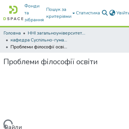
Фонди
Пошук за
та
Статистика
Увій
критеріями
зібрання
Головна
ННІ загальноуніверситетської підготовки
кафедра Суспільно-гуманітарні науки
Проблеми філософії освіти
Проблеми філософії освіти
Файли