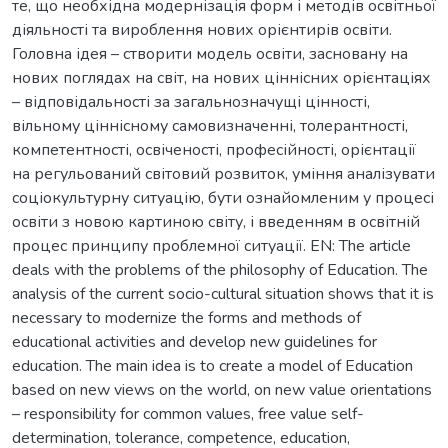
те, що необхідна модернізація форм і методів освітньої
діяльності та вироблення нових орієнтирів освіти.
Головна ідея – створити модель освіти, засновану на
нових поглядах на світ, на нових ціннісних орієнтаціях
– відповідальності за загальнозначущі цінності,
вільному ціннісному самовизначенні, толерантності,
компетентності, освіченості, професійності, орієнтації
на регульований світовий розвиток, уміння аналізувати
соціокультурну ситуацію, бути ознайомленим у процесі
освіти з новою картиною світу, і введенням в освітній
процес принципу проблемної ситуації. EN: The article
deals with the problems of the philosophy of Education. The
analysis of the current socio-cultural situation shows that it is
necessary to modernize the forms and methods of
educational activities and develop new guidelines for
education. The main idea is to create a model of Education
based on new views on the world, on new value orientations
– responsibility for common values, free value self-
determination, tolerance, competence, education,