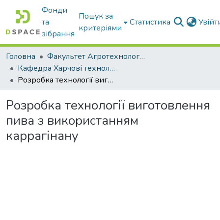
Фонди
Пошук за
та
Статистика
Увій
критеріями
зібрання
Головна
Факультет Агротехнологій та екології
Кафедра Харчові технологіі та готельно-ресторанна справа
Розробка технології виготовлення пива з використанням каррагінану
Розробка технології виготовлення
пива з використанням
каррагінану