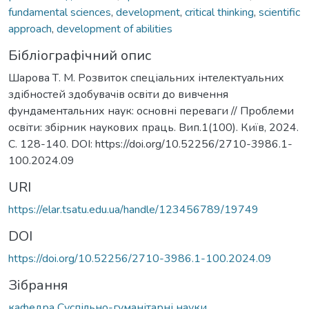
fundamental sciences
,
development
,
critical thinking
,
scientific
approach
,
development of abilities
Бібліографічний опис
Шарова Т. М. Розвиток спеціальних інтелектуальних
здібностей здобувачів освіти до вивчення
фундаментальних наук: основні переваги // Проблеми
освіти: збірник наукових праць. Вип.1(100). Київ, 2024.
С. 128-140. DOI: https://doi.org/10.52256/2710-3986.1-
100.2024.09
URI
https://elar.tsatu.edu.ua/handle/123456789/19749
DOI
https://doi.org/10.52256/2710-3986.1-100.2024.09
Зібрання
кафедра Суспільно-гуманітарні науки