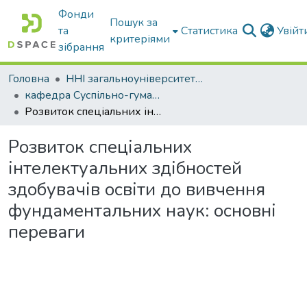
Фонди
Пошук за
та
Статистика
Увій
критеріями
зібрання
Головна
ННІ загальноуніверситетської підготовки
кафедра Суспільно-гуманітарні науки
Розвиток спеціальних інтелектуальних здібностей здобувачів освіти до вивчення фундаментальних наук: основні переваги
Розвиток спеціальних
інтелектуальних здібностей
здобувачів освіти до вивчення
фундаментальних наук: основні
переваги