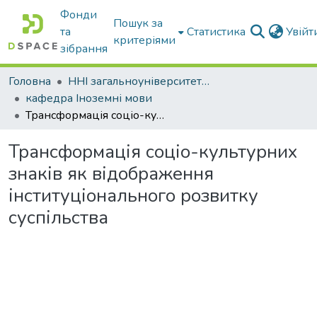
Фонди
Пошук за
та
Статистика
Увій
критеріями
зібрання
Головна
ННІ загальноуніверситетської підготовки
кафедра Іноземні мови
Трансформація соціо-культурних знаків як відображення інституціонального розвитку суспільства
Трансформація соціо-культурних
знаків як відображення
інституціонального розвитку
суспільства