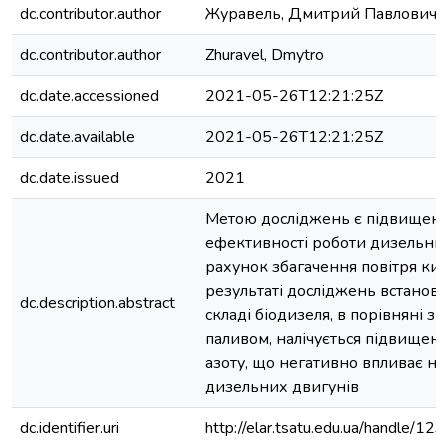
dc.contributor.author
Журавель, Дмитрий Павлович
dc.contributor.author
Zhuravel, Dmytro
dc.date.accessioned
2021-05-26T12:21:25Z
dc.date.available
2021-05-26T12:21:25Z
dc.date.issued
2021
Метою досліджень є підвищен
ефективності роботи дизельних
рахунок збагачення повітря кис
результаті досліджень встановл
dc.description.abstract
складі біодизеля, в порівняні з
паливом, налічується підвищена 
азоту, що негативно впливає на
дизельних двигунів
dc.identifier.uri
http://elar.tsatu.edu.ua/handle/