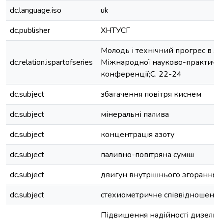
dc.language.iso
uk
dc.publisher
ХНТУСГ
Молодь і технічний прогрес в А
dc.relation.ispartofseries
Міжнародної науково-практичн
конференції;С. 22-24
dc.subject
збагачення повітря киснем
dc.subject
мінеральні палива
dc.subject
концентрація азоту
dc.subject
паливно-повітряна суміш
dc.subject
двигун внутрішнього згорання
dc.subject
стехиометричне співвідношенн
Підвищення надійності дизель