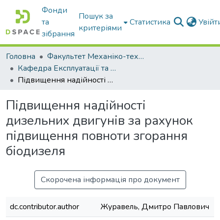
Фонди
Пошук за
та
Статистика
Увій
критеріями
зібрання
Головна
Факультет Механіко-технологічний
Кафедра Експлуатації та технічного сервісу машин
Підвищення надійності дизельних двигунів за рахунок підвищення повноти згорання біодизеля
Підвищення надійності
дизельних двигунів за рахунок
підвищення повноти згорання
біодизеля
Скорочена інформація про документ
dc.contributor.author
Журавель, Дмитро Павлович