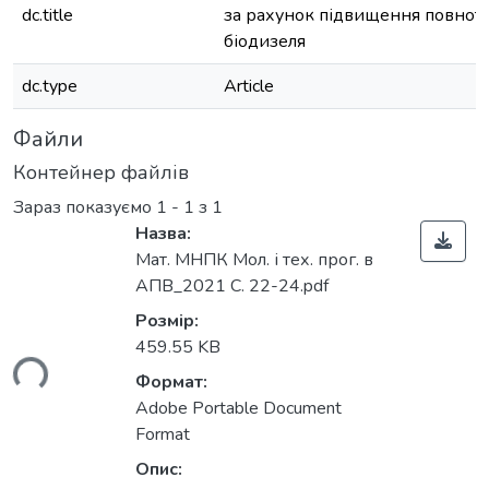
dc.title
за рахунок підвищення повнот
біодизеля
dc.type
Article
Файли
Контейнер файлів
Зараз показуємо
1 - 1 з 1
Назва:
Мат. МНПК Мол. і тех. прог. в
АПВ_2021 С. 22-24.pdf
Розмір:
459.55 KB
ься...
Формат:
Adobe Portable Document
Format
Опис: