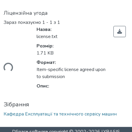
Ліцензійна угода
Зараз показуємо
1 - 1 з 1
Назва:
license.txt
Розмір:
1.71 KB
Формат:
ься...
Item-specific license agreed upon
to submission
Опис:
Зібрання
Кафедра Експлуатації та технічного сервісу машин
DSpace software
copyright © 2002-2026
LYRASIS