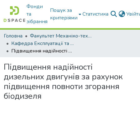
Фонди
Пошук за
та
Статистика
Увій
критеріями
зібрання
Головна
Факультет Механіко-технологічний
Кафедра Експлуатації та технічного сервісу машин
Підвищення надійності дизельних двигунів за рахунок підвищення повноти згорання біодизеля
Підвищення надійності
дизельних двигунів за рахунок
підвищення повноти згорання
біодизеля