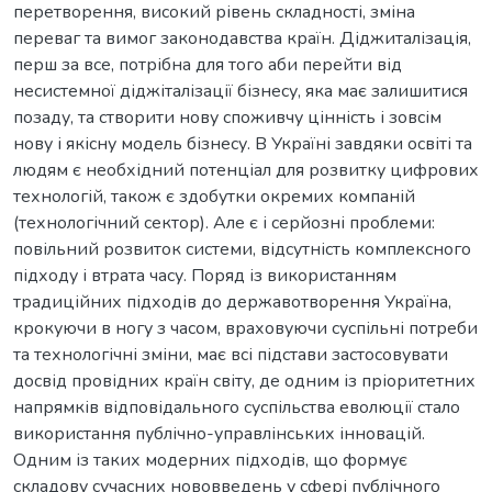
перетворення, високий рівень складності, зміна
переваг та вимог законодавства країн. Діджиталізація,
перш за все, потрібна для того аби перейти від
несистемної діджіталізації бізнесу, яка має залишитися
позаду, та створити нову споживчу цінність і зовсім
нову і якісну модель бізнесу. В Україні завдяки освіті та
людям є необхідний потенціал для розвитку цифрових
технологій, також є здобутки окремих компаній
(технологічний сектор). Але є і серйозні проблеми:
повільний розвиток системи, відсутність комплексного
підходу і втрата часу. Поряд із використанням
традиційних підходів до державотворення Україна,
крокуючи в ногу з часом, враховуючи суспільні потреби
та технологічні зміни, має всі підстави застосовувати
досвід провідних країн світу, де одним із пріоритетних
напрямків відповідального суспільства еволюції стало
використання публічно-управлінських інновацій.
Одним із таких модерних підходів, що формує
складову сучасних нововведень у сфері публічного