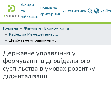
Фонди
Пошук за
та
Статистика
Увій
критеріями
зібрання
Головна
Факультет Економіки та бізнесу
Кафедра Менеджменту та публічного адміністрування
Державне управління у формуванні відповідального суспільства в умовах розвитку діджиталізації
Державне управління у
формуванні відповідального
суспільства в умовах розвитку
діджиталізації