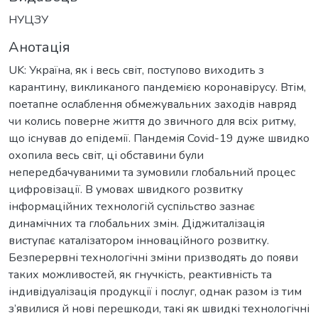
НУЦЗУ
Анотація
UK: Україна, як і весь світ, поступово виходить з
карантину, викликаного пандемією коронавірусу. Втім,
поетапне ослаблення обмежувальних заходів навряд
чи колись поверне життя до звичного для всіх ритму,
що існував до епідемії. Пандемія Covid-19 дуже швидко
охопила весь світ, ці обставини були
непередбачуваними та зумовили глобальний процес
цифровізації. В умовах швидкого розвитку
інформаційних технологій суспільство зазнає
динамічних та глобальних змін. Діджиталізація
виступає каталізатором інноваційного розвитку.
Безперервні технологічні зміни призводять до появи
таких можливостей, як гнучкість, реактивність та
індивідуалізація продукції і послуг, однак разом із тим
з’явилися й нові перешкоди, такі як швидкі технологічні