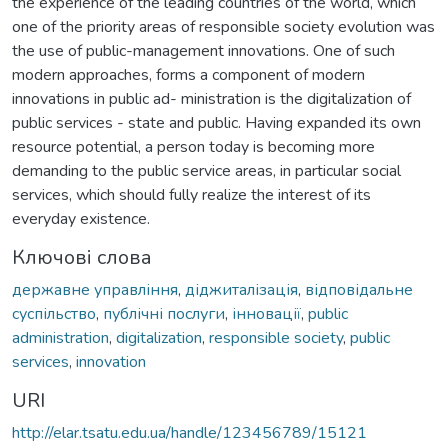
the experience of the leading countries of the world, which
one of the priority areas of responsible society evolution was
the use of public-management innovations. One of such
modern approaches, forms a component of modern
innovations in public ad- ministration is the digitalization of
public services - state and public. Having expanded its own
resource potential, a person today is becoming more
demanding to the public service areas, in particular social
services, which should fully realize the interest of its
everyday existence.
Ключові слова
державне управління
,
діджиталізація
,
відповідальне
суспільство
,
публічні послуги
,
інновації
,
public
administration
,
digitalization
,
responsible society
,
public
services
,
innovation
URI
http://elar.tsatu.edu.ua/handle/123456789/15121