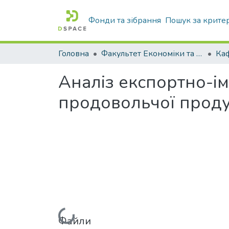
Фонди та зібрання
Пошук за крите
Головна
Факультет Економіки та бізнесу
Аналіз експортно-ім
продовольчої продук
Файли