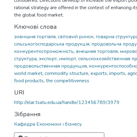
considered. Directions develop of increase the export pote
rational strategy are offered in the context of enhancing i
the global food market.
Ключові слова
зовнішня торгівля
,
світовий ринок
,
товарна структур
сільськогосподарська продукція
,
продовольча проду
конкурентоспроможність
,
внешняя торговля
,
миров
структура
,
экспорт
,
импорт
,
сельскохозяйственная п
продовольственная продукция
,
конкурентоспособно
world market
,
commodity structure
,
exports
,
imports
,
agri
food products
,
the competitiveness
URI
http://elar.tsatu.edu.ua/handle/123456789/3979
Зібрання
Кафедра Економіки і бізнесу