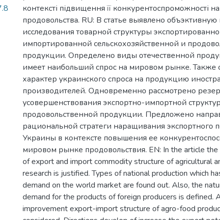
7.8
контексті підвищення її конкурентоспроможності на
продовольства. RU: В статье выявлено объэктивную
исследования товарной структуры экспортированно
импортированной сельскохозяйственной и продово
продукции. Определено виды отечественной проду
имеет наибольший спрос на мировом рынке. Также
характер украинского спроса на продукцию иност
производителей. Одновременно рассмотрено резе
усовершенствования экспортно-импортной структу
продовольственной продукции. Предложено напра
рациональной стратеги наращивания экспортного 
Украины в контексте повышения ее конкурентоспос
мировом рынке продовольствия. EN: In the article the o
of export and import commodity structure of agricultural 
research is justified. Types of national production which ha
demand on the world market are found out. Also, the natur
demand for the products of foreign producers is defined.
improvement export-import structure of agro-food produc