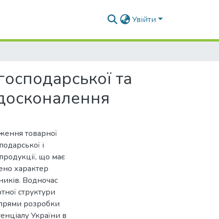
Увійти
господарської та
удосконалення
дження товарної
подарської і
продукції, що має
чено характер
ників. Водночас
тної структури
апрями розробки
енціалу України в