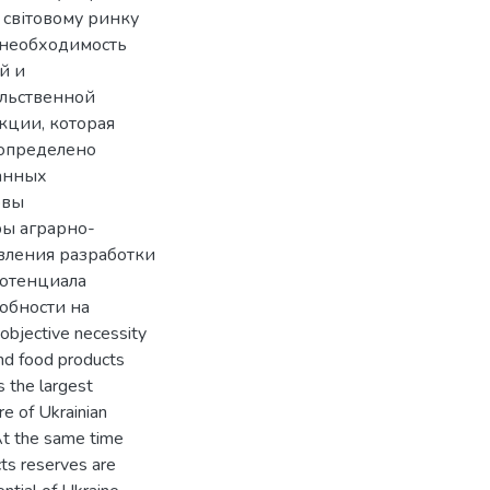
 світовому ринку
 необходимость
й и
льственной
кции, которая
 определено
ранных
рвы
ры аграрно-
вления разработки
потенциала
обности на
bjective necessity
and food products
s the largest
e of Ukrainian
 At the same time
ts reserves are