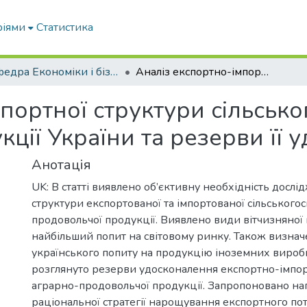
ріями
Статистика
Кафедра Економіки і бізнесу
Аналіз експортно-імпортної структури сільськогосподарської та продовольчої продукції України та резерви її удосконалення
портної структури сільсько
ції України та резерви її 
Анотація
UK: В статті виявлено об’єктивну необхідність дослі
структури експортованої та імпортованої сільськогос
продовольчої продукції. Виявлено види вітчизняної 
найбільший попит на світовому ринку. Також визна
українського попиту на продукцію іноземних вироб
розглянуто резерви удосконалення експортно-імпор
аграрно-продовольчої продукції. Запропоновано н
раціональної стратегії нарощування експортного пот