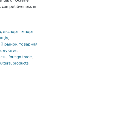
ntial of Ukraine
ts competitiveness in
а
,
експорт
,
імпорт
,
кція
,
ой рынок
,
товарная
родукция
,
сть
,
foreign trade
,
cultural products
,