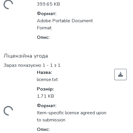
житься...
399.65 KB
Формат:
Adobe Portable Document
Format
Опис:
Ліцензійна угода
Зараз показуємо
1 - 1 з 1
Назва:
license.txt
Розмір:
1.71 KB
Формат:
житься...
Item-specific license agreed upon
to submission
Опис: