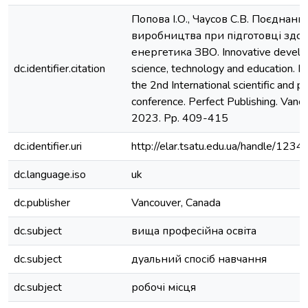
Попова І.О., Чаусов С.В. Поєднанн
виробництва при підготовці здо
енергетика ЗВО. Innovative develo
dc.identifier.citation
science, technology and education. P
the 2nd International scientific and pr
conference. Perfect Publishing. Vanc
2023. Pp. 409-415
dc.identifier.uri
http://elar.tsatu.edu.ua/handle/12
dc.language.iso
uk
dc.publisher
Vancouver, Canada
dc.subject
вища професійна освіта
dc.subject
дуальний спосіб навчання
dc.subject
робочі місця