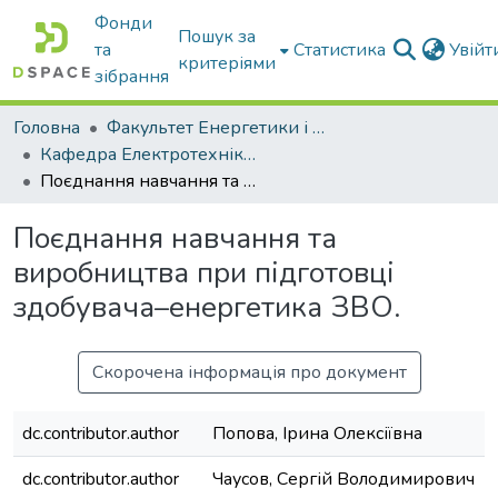
Фонди
Пошук за
та
Статистика
Увій
критеріями
зібрання
Головна
Факультет Енергетики і комп'ютерних технологій
Кафедра Електротехніки і електромеханіки ім. проф. В.В. Овчарова
Поєднання навчання та виробництва при підготовці здобувача–енергетика ЗВО.
Поєднання навчання та
виробництва при підготовці
здобувача–енергетика ЗВО.
Скорочена інформація про документ
dc.contributor.author
Попова, Ірина Олексіївна
dc.contributor.author
Чаусов, Сергій Володимирович