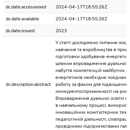
dc.date.accessioned
2024-04-17T18:55:26Z
dc.date.available
2024-04-17T18:55:26Z
dc.date.issued
2023
У статті досліджено питання поє
навчання та виробництва в проце
підготовки здобувачів-енергетик
шляхом впровадження дуальної о
набуття компетенцій майбутніх з
енергетиків необхідне поєднання
dc.description.abstract
роботу за фахом для підвищення 
конкурентоспроможності на ринк
Впровадження дуальної освіти по
в навчальному процесі, використ
інноваційних комп’ютерних техн
педагогічній діяльності, співпраці
провідними підприємствами галуз