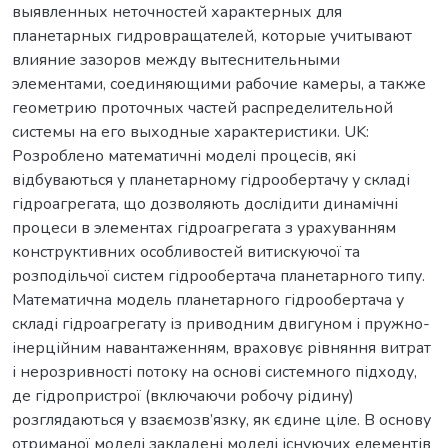
выявленных неточностей характерных для
планетарных гидровращателей, которые учитывают
влияние зазоров между вытеснительными
элементами, соединяющими рабочие камеры, а также
геометрию проточных частей распределительной
системы на его выходные характеристики. UK:
Розроблено математичні моделі процесів, які
відбуваються у планетарному гідрообертачу у складі
гідроагрегата, що дозволяють дослідити динамічні
процеси в элементах гідроагрегата з урахуванням
конструктивних особливостей витискуючої та
розподільчої систем гідрообертача планетарного типу.
Математична модель планетарного гідрообертача у
складі гідроагрегату із приводним двигуном і пружно-
інерційним навантаженням, враховує рівняння витрат
і нерозривності потоку на основі системного підходу,
де гідропристрої (включаючи робочу рідину)
розглядаються у взаємозв’язку, як єдине ціле. В основу
отриманої моделі закладені моделі існуючих елементів