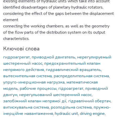
existing elements of hydraulic units which take into account
identified disadvantages of planetary hydraulic rotators,
considering the effect of the gaps between the displacement
element
connecting the working chambers, as well as the geometry
of the flow parts of the distribution system on its output
characteristics.
Ключові слова
гидроагрегат
,
приводной двигатель
,
нерегулируемый
шестеренный насос
,
предохранительный клапан
непрямого действия
,
гидравлический вращатель
,
вытеснительная система
,
распределительная система
,
упруго-инерционная нагрузка
,
математическая
модель
,
рабочие процессы
,
гідроагрегат
,
приводний
двигун
,
нерегульований шестеренний насос
,
запобіжний клапан непрямої дії
,
гідравлічний обертач
,
витискувальна система
,
розподільна система
,
пружно-
інерційне навантаження
,
hydraulic unit
,
driving engine
,