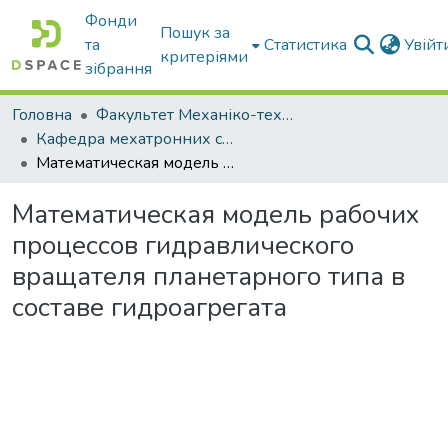
Фонди
Пошук за
та
Статистика
Увій
критеріями
зібрання
Головна
Факультет Механіко-технологічний
Кафедра мехатронних систем тракторів та сільскогосподарських машин
Математическая модель рабочих процессов гидравлического вращателя планетарного типа в составе гидроагрегата
Математическая модель рабочих
процессов гидравлического
вращателя планетарного типа в
составе гидроагрегата