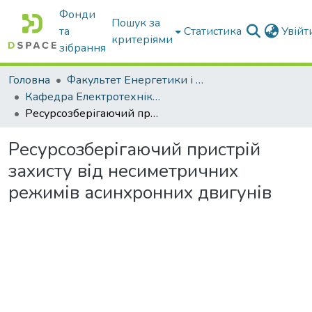
Фонди
Пошук за
та
Статистика
Увій
критеріями
зібрання
Головна
Факультет Енергетики і комп'ютерних технологій
Кафедра Електротехніки і електромеханіки ім. проф. В.В. Овчарова
Ресурсозберігаючий пристрій захисту від несиметричних режимів асинхронних двигунів
Ресурсозберігаючий пристрій
захисту від несиметричних
режимів асинхронних двигунів