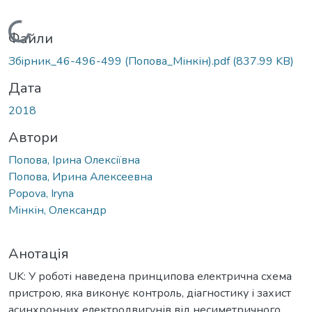
Вантажиться...
Файли
Збiрник_46-496-499 (Попова_Мінкін).pdf
(837.99 KB)
Дата
2018
Автори
Попова, Ірина Олексіївна
Попова, Ирина Алексеевна
Popova, Iryna
Мінкін, Олександр
Анотація
UK: У роботі наведена принципова електрична схема
пристрою, яка виконує контроль, діагностику і захист
асинхронних електродвигунів від несиметричного