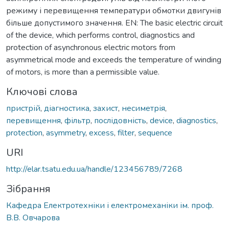
режиму і перевищення температури обмотки двигунів
більше допустимого значення. EN: The basic electric circuit
of the device, which performs control, diagnostics and
protection of asynchronous electric motors from
asymmetrical mode and exceeds the temperature of winding
of motors, is more than a permissible value.
Ключові слова
пристрій
,
діагностика
,
захист
,
несиметрія
,
перевищення
,
фільтр
,
послідовність
,
device
,
diagnostics
,
protection
,
asymmetry
,
excess
,
filter
,
sequence
URI
http://elar.tsatu.edu.ua/handle/123456789/7268
Зібрання
Кафедра Електротехніки і електромеханіки ім. проф.
В.В. Овчарова