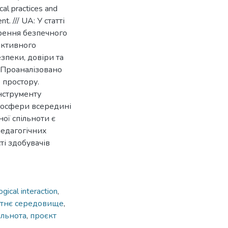
al practices and
t. /// UA: У статті
орення безпечного
ективного
зпеки, довіри та
. Проаналізовано
 простору.
інструменту
тмосфери всередині
ої спільноти є
едагогічних
ті здобувачів
gical interaction
,
ітнє середовище
,
ільнота
,
проєкт