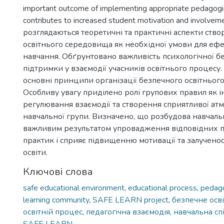
important outcome of implementing appropriate pedagogic
contributes to increased student motivation and involvemen
розглядаються теоретичні та практичні аспекти ств
освітнього середовища як необхідної умови для еф
навчання. Обґрунтовано важливість психологічної бе
підтримки у взаємодії учасників освітнього процесу
основні принципи організації безпечного освітнього
Особливу увагу приділено ролі групових правил як 
регулювання взаємодії та створення сприятливої а
навчальної групи. Визначено, що розбудова навчальн
важливим результатом упровадження відповідних п
практик і сприяє підвищенню мотивації та залученос
освіти.
Ключові слова
safe educational environment
,
educational process
,
pedago
learning community
,
SAFE LEARN project
,
безпечне осв
освітній процес
,
педагогічна взаємодія
,
навчальна сп