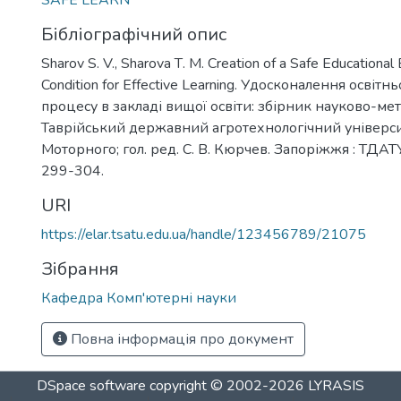
SAFE LEARN
Бібліографічний опис
Sharov S. V., Sharova Т. М. Creation of a Safe Educational
Condition for Effective Learning. Удосконалення освіт
процесу в закладі вищої освіти: збірник науково-ме
Таврійський державний агротехнологічний універси
Моторного; гол. ред. С. В. Кюрчев. Запоріжжя : ТДАТУ,
299-304.
URI
https://elar.tsatu.edu.ua/handle/123456789/21075
Зібрання
Кафедра Комп'ютерні науки
Повна інформація про документ
DSpace software
copyright © 2002-2026
LYRASIS