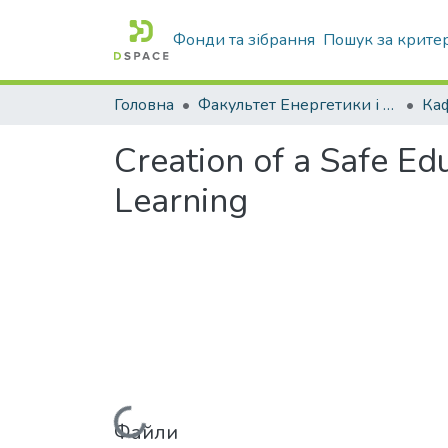
Фонди та зібрання
Пошук за крите
Головна
Факультет Енергетики і комп'ютерних технологій
Creation of a Safe Ed
Learning
Файли