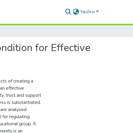
Увійти
dition for Effective
cts of creating a
an effective
ty, trust and support
ess is substantiated.
 are analysed.
l for regulating
cational group. It
unity is an