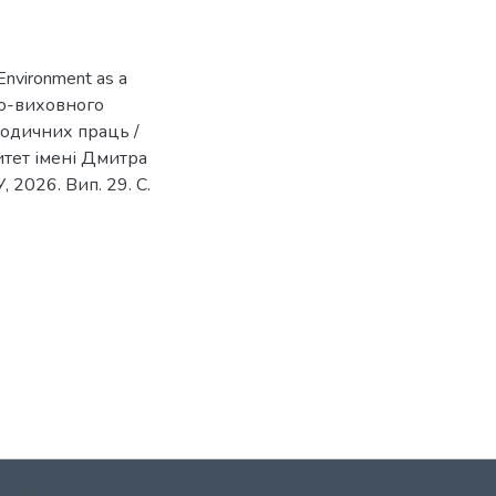
 Environment as a
ньо-виховного
тодичних праць /
тет імені Дмитра
 2026. Вип. 29. С.