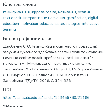
Ключові слова
гейміфікація
,
цифрова освіта
,
мотивація
,
освітні
технології
,
інтерактивне навчання
,
gamification
,
digital
education
,
motivation
,
educational technologies
,
interactive
learning
Бібліографічний опис
Дзюбенко С. О. Гейміфікація освітнього процесу: як
залучити сучасного здобувача освіти. Розвиток сучасної
науки та освіти: реалії, проблеми якості, інновації :
матеріали VІІ Міжнародної наук.-практ. конф. (м.
Запоріжжя, 20-22 травня 2026 р.) / ТДАТУ; ред.колегія:
С. В. Кюрчев, В. О. Радкевич, В. М. Кюрчев та ін.
Запоріжжя : ТДАТУ, 2026. С. 324-328.
URI
https://elar.tsatu.edu.ua/handle/123456789/21166
Зібрання