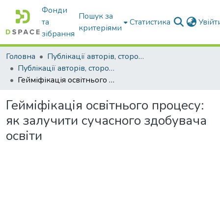
Фонди
Пошук за
та
Статистика
Увій
критеріями
зібрання
Головна
Публікації авторів, сторонніх університету
Публікації авторів, сторонніх університету
Гейміфікація освітнього процесу: як залучити сучасного здобувача освіти
Гейміфікація освітнього процесу:
як залучити сучасного здобувача
освіти