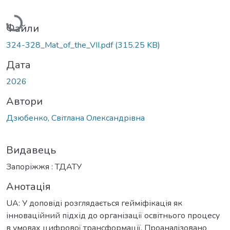
Вантажиться...
Файли
324-328_Mat_of_the_VІІ.pdf
(315.25 KB)
Дата
2026
Автори
Дзюбенко, Світлана Олександрівна
Видавець
Запоріжжя : ТДАТУ
Анотація
UA: У доповіді розглядається гейміфікація як
інноваційний підхід до організації освітнього процесу
в умовах цифрової трансформації. Проаналізовано