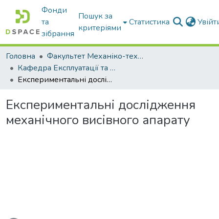
Фонди
Пошук за
та
Статистика
Увій
критеріями
зібрання
Головна
Факультет Механіко-технологічний
Кафедра Експлуатації та технічного сервісу машин
Експериментальні дослідження механічного висівного апарату
Експериментальні дослідження
механічного висівного апарату