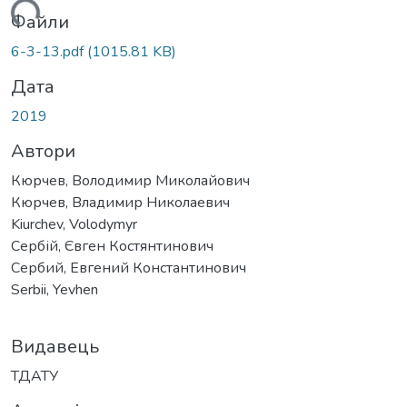
житься...
Файли
6-3-13.pdf
(1015.81 KB)
Дата
2019
Автори
Кюрчев, Володимир Миколайович
Кюрчев, Владимир Николаевич
Kiurchev, Volodymyr
Сербій, Євген Костянтинович
Сербий, Евгений Константинович
Serbii, Yevhen
Видавець
ТДАТУ