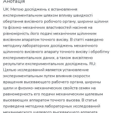
Анотація
UK: Метою досліджень є встановлення
експериментальним шляхом впливу швидкості
обертання висівного робочого органу, ширини щілини
та фізико-механічних властивостей насіння на
рівномірність його подачі механічним щілинним
висівним апаратом точного висіву. В статті наведено
методику лабораторних досліджень механічного
щілинного висівного апарату точного висіву і обробітку
експериментальних даних, а також висвітлено
результати експериментальних досліджень. RU:
Целью исследований является установление
экспериментальным путем влияния скорости
вращения высевающего рабочего органа, ширины
щели и физико-механических свойств семян на
равномерность его подачи механическим щелевым
высевающих аппаратом точного высева. В статье
приведена методика лабораторных исследований
механического щелевого высевающего аппарата