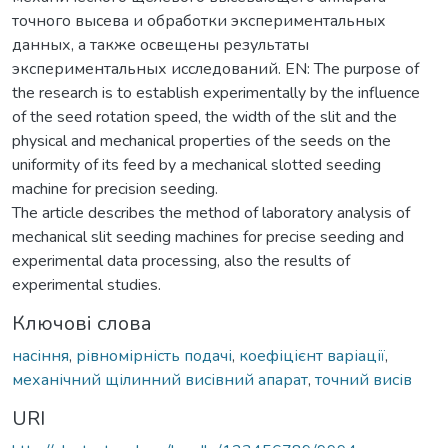
точного высева и обработки экспериментальных
данных, а также освещены результаты
экспериментальных исследований. EN: The purpose of
the research is to establish experimentally by the influence
of the seed rotation speed, the width of the slit and the
physical and mechanical properties of the seeds on the
uniformity of its feed by a mechanical slotted seeding
machine for precision seeding.
The article describes the method of laboratory analysis of
mechanical slit seeding machines for precise seeding and
experimental data processing, also the results of
experimental studies.
Ключові слова
насіння
,
рівномірність подачі
,
коефіцієнт варіації
,
механічний щілинний висівний апарат
,
точний висів
URI